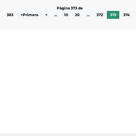
Pàgina 373 de
383
<Primera
<
...
10
20
...
372
373
374
Subscriu-te a la UEA Magazine, publicació
electrònica periòdica amb informació sobre
l’actualitat empresarial de la comarca.
He llegit i accepto la poítica de privacitat
ENVIAR