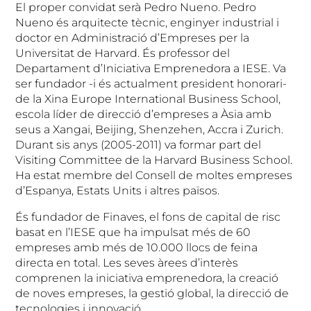
El proper convidat serà Pedro Nueno. Pedro
Nueno és arquitecte tècnic, enginyer industrial i
doctor en Administració d’Empreses per la
Universitat de Harvard. És professor del
Departament d’Iniciativa Emprenedora a IESE. Va
ser fundador -i és actualment president honorari-
de la Xina Europe International Business School,
escola líder de direcció d’empreses a Àsia amb
seus a Xangai, Beijing, Shenzehen, Accra i Zurich.
Durant sis anys (2005-2011) va formar part del
Visiting Committee de la Harvard Business School.
Ha estat membre del Consell de moltes empreses
d’Espanya, Estats Units i altres països.
És fundador de Finaves, el fons de capital de risc
basat en l’IESE que ha impulsat més de 60
empreses amb més de 10.000 llocs de feina
directa en total. Les seves àrees d’interès
comprenen la iniciativa emprenedora, la creació
de noves empreses, la gestió global, la direcció de
tecnologies i innovació.