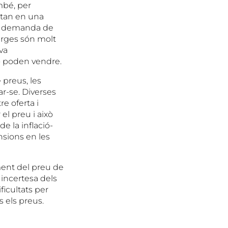
mbé, per
stan en una
ta demanda de
marges són molt
va
no poden vendre.
preus, les
r-se. Diverses
e oferta i
l preu i això
e la inflació-
nsions en les
ment del preu de
 incertesa dels
icultats per
s els preus.