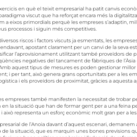
ercicis en què el teixit empresarial ha patit canvis econ
aradigma viscut que ha reforçat encara més la digitalitzac
om a eixos primordials perquè les empreses s’adaptin, mill
seus processos i siguin més competitives.
iversos riscos i factors viscuts ja esmentats, les empres
 endavant, apostant clarament per un canvi de la seva estr
versificar l’aprovisionament utilitzant també proveïdors de 
qüències negatives del tancament de fàbriques de l’Àsia o
 Amb aquest tipus de mesures es poden gestionar millor e
t; i per tant, això genera grans oportunitats per a les 
ogística i els proveïdors de proximitat, gràcies a aquesta a
 les empreses també manifesten la necessitat de trobar pe
 en la situació que han de formar gent per a una feina pe
, i això representa un esforç econòmic molt gran per a le
esarial de l’Anoia davant d’aquest escenari, demanem a
 de la situació, que es marquin unes bones previsions q