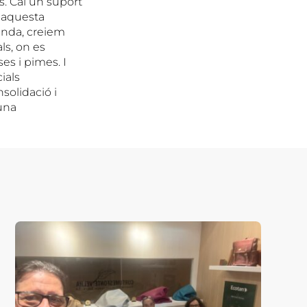
s. Cal un suport
i aquesta
banda, creiem
ls, on es
s i pimes. I
ials
solidació i
una