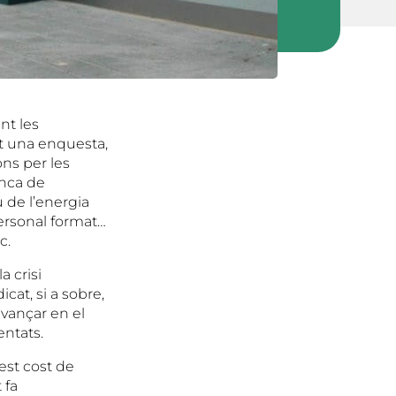
nt les
at una enquesta,
ns per les
nca de
 de l’energia
personal format…
c.
a crisi
cat, si a sobre,
vançar en el
entats.
est cost de
 fa