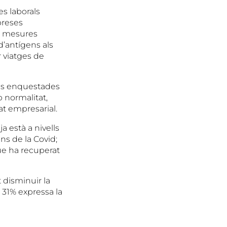
es laborals
preses
es mesures
d’antígens als
r viatges de
eses enquestades
 normalitat,
at empresarial.
a està a nivells
ns de la Covid;
que ha recuperat
t disminuir la
l 31% expressa la