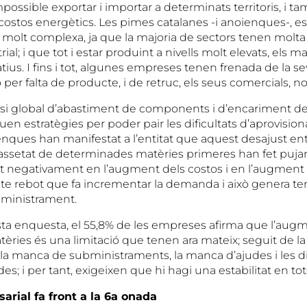
ossible exportar i importar a determinats territoris, i ta
costos energètics. Les pimes catalanes -i anoienques-, e
, molt complexa, ja que la majoria de sectors tenen mol
ial; i que tot i estar produint a nivells molt elevats, els 
ius. I fins i tot, algunes empreses tenen frenada de la se
 per falta de producte, i de retruc, els seus comercials, 
si global d’abastiment de components i d’encariment de 
 estratègies per poder pair les dificultats d’aprovisiona
ques han manifestat a l’entitat que aquest desajust entr
ssetat de determinades matèries primeres han fet pujar e
t negativament en l’augment dels costos i en l’augment d
te rebot que fa incrementar la demanda i això genera te
ministrament.
sta enquesta, el 55,8% de les empreses afirma que l’aug
èries és una limitació que tenen ara mateix; seguit de la
la manca de subministraments, la manca d’ajudes i les dif
s; i per tant, exigeixen que hi hagi una estabilitat en tot
sarial fa front a la 6a onada