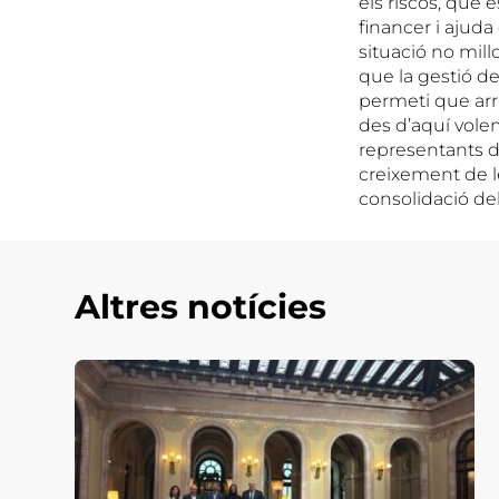
els riscos, que 
financer i ajuda
situació no mill
que la gestió de
permeti que arr
des d’aquí volem
representants d
creixement de l
consolidació dels
Altres notícies