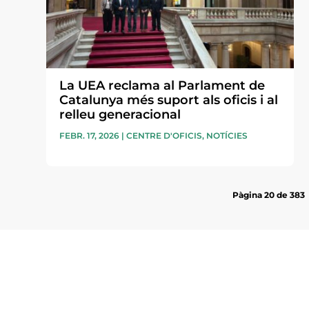
La UEA reclama al Parlament de
Catalunya més suport als oficis i al
relleu generacional
FEBR. 17, 2026
|
CENTRE D'OFICIS
,
NOTÍCIES
Pàgina 20 de 383
Subscriu-te a la UEA Magazi
electrònica periòdica amb i