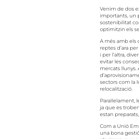
Venim de dos ex
importants, un p
sostenibilitat c
optimitzin els 
A més amb els d
reptes d’ara per
i per l’altra, di
evitar les conse
mercats llunys.
d’aprovisionamen
sectors com la l
relocalització.
Paral·lelament,
ja que es troben
estan preparats
Com a Unió Empr
una bona gestió