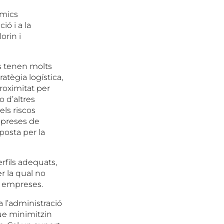
òmics
ió i a la
orin i
es tenen molts
atègia logística,
proximitat per
 d’altres
ls riscos
empreses de
posta per la
rfils adequats,
r la qual no
s empreses.
 l’administració
ue minimitzin