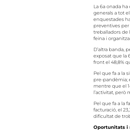
La 6a onada ha d
generals a tot e
enquestades ha 
preventives per 
treballadors de l
feina i organitza
D’altra banda, p
exposat que la 
front el 48,8% q
Pel que fa a la 
pre-pandèmia; e
mentre que el 14
l’activitat, però
Pel que fa a la f
facturació, el 2
dificultat de tr
Oportunitats i