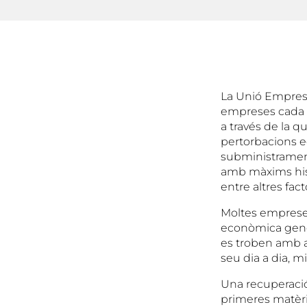
La Unió Empresar
empreses cada d
a través de la 
pertorbacions 
subministrament
amb màxims histò
entre altres fa
Moltes empreses 
econòmica genera
es troben amb a
seu dia a dia, m
Una recuperació 
primeres matèrie