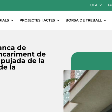
UEA
Fu
RIALS
PROJECTES I ACTES
BORSA DE TREBALL
anca de
encariment de
 pujada de la
de la