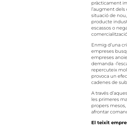
pràcticament imp
l’augment dels 
situació de nou
producte industr
escassos o negat
comercialització
Enmig d’una cri
empreses busquen
empreses anoien
demanda -l’esca
repercuteix mol
provoca un efec
cadenes de sub
A través d’aque
les primeres mat
propers mesos, 
afrontar comande
El teixit empre