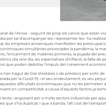
ial de l’Anoia – seguint de prop els canvis que estan vivi
ia per tal d’acompanyar-les i representar-les- ha realitz
qual, les empreses anoienques manifesten les preocupacio
econòmiques simultànies provocades la pandèmia, la ma
s, l’encariment de matèries primeres, la pujada del preu
rics dia rere dia, les expectatives d’inflació, la falta de 
ctors que poden debilitar l’impuls del creixement econòmi
han hagut de tirar d’estalvis o de préstecs per sortir de l
da per la Covid-19; i el seu endeutament, es veu perjudi
questes dificultats econòmiques que no les permeten a
invant en competitivitat, a causa d’aquests factors ja esm
lenta i angoixant per a molts sectors industrials per aqu
s que s’ha duplicat, i que a banda, l’alt cost del transport