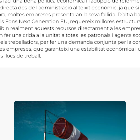
es faci una bona política econòmica i l’adopció de reforme
 directa des de l’administració al teixit econòmic, ja que s
ora, moltes empreses presentaran la seva fallida. D’altra 
ls Fons Next Generation EU, requereix millores estructura
ibin realment aquests recursos directament a les emprese
 fer una crida a la unitat a totes les patronals i agents soc
els treballadors, per fer una demanda conjunta per la con
es empreses, que garanteixi una estabilitat econòmica i 
 llocs de treball.