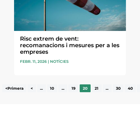
Risc extrem de vent:
recomanacions i mesures per a les
empreses
FEBR. 11, 2026
|
NOTÍCIES
<Primera
<
...
10
...
19
20
21
...
30
40
ne, publicació
nformació sobre