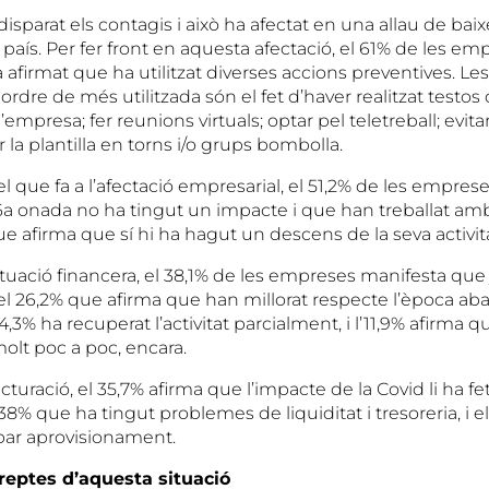
isparat els contagis i això ha afectat en una allau de baix
l país. Per fer front en aquesta afectació, el 61% de les em
afirmat que ha utilitzat diverses accions preventives. L
ordre de més utilitzada són el fet d’haver realitzat testos 
’empresa; fer reunions virtuals; optar pel teletreball; evita
r la plantilla en torns i/o grups bombolla.
el que fa a l’afectació empresarial, el 51,2% de les empr
6a onada no ha tingut un impacte i que han treballat amb
ue afirma que sí hi ha hagut un descens de la seva activit
situació financera, el 38,1% de les empreses manifesta que j
l 26,2% que afirma que han millorat respecte l’època aba
,3% ha recuperat l’activitat parcialment, i l’11,9% afirma 
 molt poc a poc, encara.
acturació, el 35,7% afirma que l’impacte de la Covid li ha fe
3,38% que ha tingut problemes de liquiditat i tresoreria, i e
obar aprovisionament.
 reptes d’aquesta situació