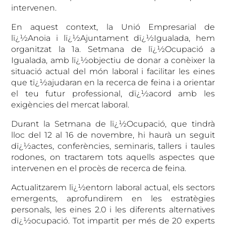
intervenen.
En aquest context, la Unió Empresarial de
lï¿½Anoia i lï¿½Ajuntament dï¿½Igualada, hem
organitzat la 1a. Setmana de lï¿½Ocupació a
Igualada, amb lï¿½objectiu de donar a conèixer la
situació actual del món laboral i facilitar les eines
que tï¿½ajudaran en la recerca de feina i a orientar
el teu futur professional, dï¿½acord amb les
exigències del mercat laboral.
Durant la Setmana de lï¿½Ocupació, que tindrà
lloc del 12 al 16 de novembre, hi haurà un seguit
dï¿½actes, conferències, seminaris, tallers i taules
rodones, on tractarem tots aquells aspectes que
intervenen en el procès de recerca de feina.
Actualitzarem lï¿½entorn laboral actual, els sectors
emergents, aprofundirem en les estratègies
personals, les eines 2.0 i les diferents alternatives
dï¿½ocupació. Tot impartit per més de 20 experts