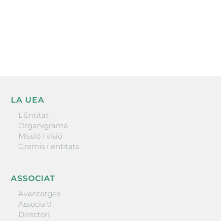
He llegit i accepto la poítica de privacitat
ENVIAR
LA UEA
L’Entitat
Organigrama
Missió i visió
Gremis i entitats
ASSOCIAT
Avantatges
Associa’t!
Directori