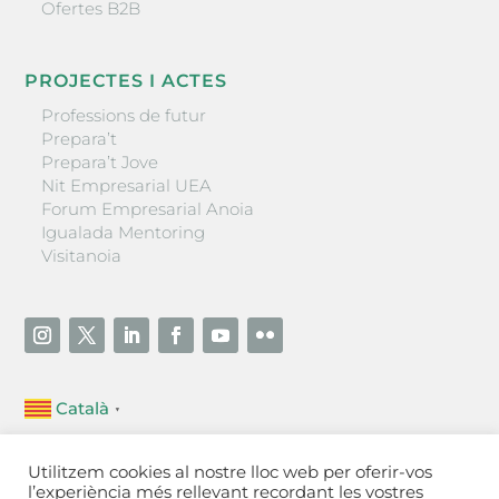
Ofertes B2B
PROJECTES I ACTES
Professions de futur
Prepara’t
Prepara’t Jove
Nit Empresarial UEA
Forum Empresarial Anoia
Igualada Mentoring
Visitanoia
Català
▼
Unió Empresarial de l’Anoia (UEA)
Utilitzem cookies al nostre lloc web per oferir-vos
Ctra. de Manresa, 131, 08700 – Igualada
(Barcelona)
l’experiència més rellevant recordant les vostres