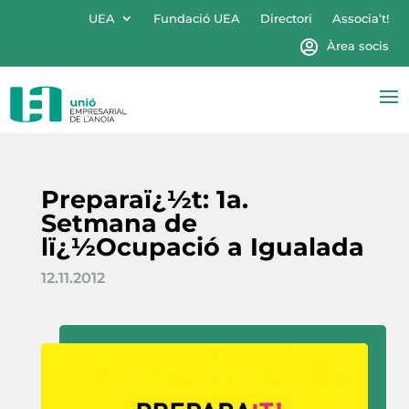
UEA
Fundació UEA
Directori
Associa’t!
Àrea socis
Preparaï¿½t: 1a.
Setmana de
lï¿½Ocupació a Igualada
12.11.2012