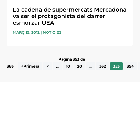
La cadena de supermercats Mercadona
va ser el protagonista del darrer
esmorzar UEA
MARÇ 15, 2012
|
NOTÍCIES
Pàgina 353 de
383
<Primera
<
...
10
20
...
352
353
354
Subscriu-te a la UEA Magazine, publicació
electrònica periòdica amb informació sobre
l’actualitat empresarial de la comarca.