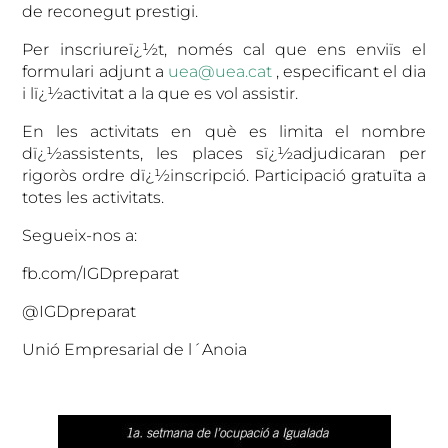
de reconegut prestigi.
Per inscriureï¿½t, només cal que ens enviïs el
formulari adjunt a
uea@uea.cat
, especificant el dia
i lï¿½activitat a la que es vol assistir.
En les activitats en què es limita el nombre
dï¿½assistents, les places sï¿½adjudicaran per
rigoròs ordre dï¿½inscripció. Participació gratuïta a
totes les activitats.
Segueix-nos a:
fb.com/IGDpreparat
@IGDpreparat
Unió Empresarial de l´Anoia