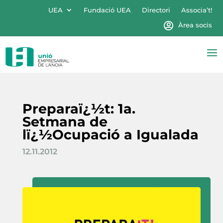
UEA
Fundació UEA
Directori
Associa’t!
Àrea socis
Preparaï¿½t: 1a.
Setmana de
lï¿½Ocupació a Igualada
12.11.2012