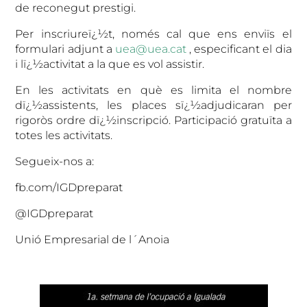
de reconegut prestigi.
Per inscriureï¿½t, només cal que ens enviïs el
formulari adjunt a
uea@uea.cat
, especificant el dia
i lï¿½activitat a la que es vol assistir.
En les activitats en què es limita el nombre
dï¿½assistents, les places sï¿½adjudicaran per
rigoròs ordre dï¿½inscripció. Participació gratuïta a
totes les activitats.
Segueix-nos a:
fb.com/IGDpreparat
@IGDpreparat
Unió Empresarial de l´Anoia