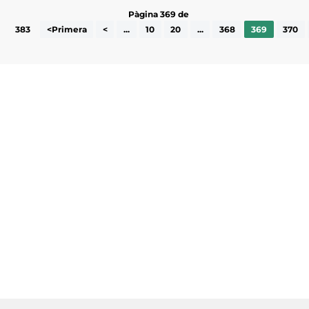
Pàgina 369 de
383
<Primera
<
...
10
20
...
368
369
370
Subscriu-te a la UEA Magazine, publicació
electrònica periòdica amb informació sobre
l’actualitat empresarial de la comarca.
He llegit i accepto la poítica de privacitat
ENVIAR