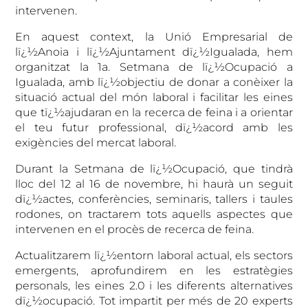
intervenen.
En aquest context, la Unió Empresarial de
lï¿½Anoia i lï¿½Ajuntament dï¿½Igualada, hem
organitzat la 1a. Setmana de lï¿½Ocupació a
Igualada, amb lï¿½objectiu de donar a conèixer la
situació actual del món laboral i facilitar les eines
que tï¿½ajudaran en la recerca de feina i a orientar
el teu futur professional, dï¿½acord amb les
exigències del mercat laboral.
Durant la Setmana de lï¿½Ocupació, que tindrà
lloc del 12 al 16 de novembre, hi haurà un seguit
dï¿½actes, conferències, seminaris, tallers i taules
rodones, on tractarem tots aquells aspectes que
intervenen en el procès de recerca de feina.
Actualitzarem lï¿½entorn laboral actual, els sectors
emergents, aprofundirem en les estratègies
personals, les eines 2.0 i les diferents alternatives
dï¿½ocupació. Tot impartit per més de 20 experts