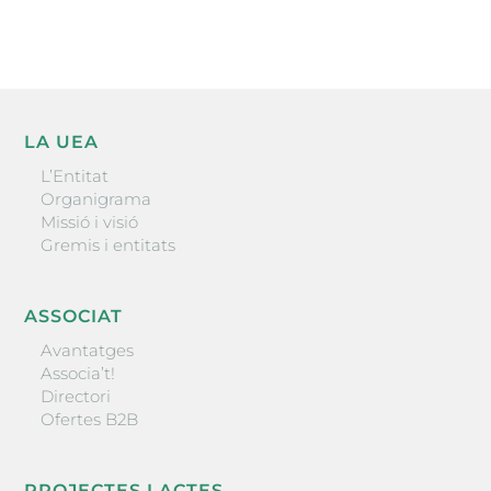
LA UEA
L’Entitat
Organigrama
Missió i visió
Gremis i entitats
ASSOCIAT
Avantatges
Associa’t!
Directori
Ofertes B2B
PROJECTES I ACTES