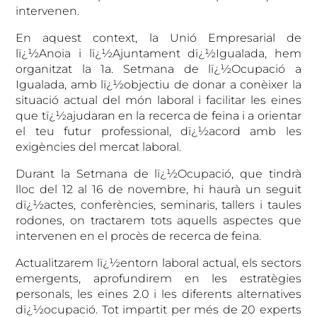
intervenen.
En aquest context, la Unió Empresarial de
lï¿½Anoia i lï¿½Ajuntament dï¿½Igualada, hem
organitzat la 1a. Setmana de lï¿½Ocupació a
Igualada, amb lï¿½objectiu de donar a conèixer la
situació actual del món laboral i facilitar les eines
que tï¿½ajudaran en la recerca de feina i a orientar
el teu futur professional, dï¿½acord amb les
exigències del mercat laboral.
Durant la Setmana de lï¿½Ocupació, que tindrà
lloc del 12 al 16 de novembre, hi haurà un seguit
dï¿½actes, conferències, seminaris, tallers i taules
rodones, on tractarem tots aquells aspectes que
intervenen en el procès de recerca de feina.
Actualitzarem lï¿½entorn laboral actual, els sectors
emergents, aprofundirem en les estratègies
personals, les eines 2.0 i les diferents alternatives
dï¿½ocupació. Tot impartit per més de 20 experts