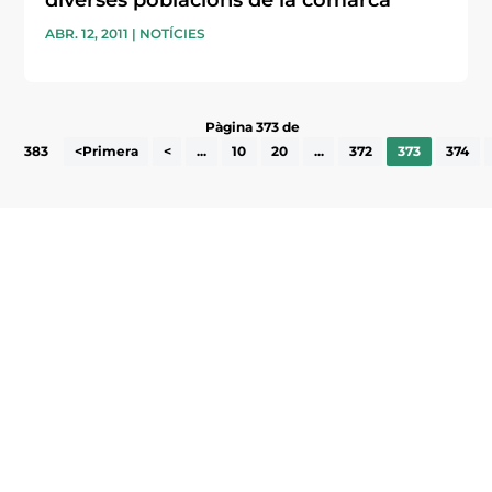
ABR. 12, 2011
|
NOTÍCIES
Pàgina 373 de
383
<Primera
<
...
10
20
...
372
373
374
Subscriu-te a la UEA Magazine, publicació
electrònica periòdica amb informació sobre
l’actualitat empresarial de la comarca.
He llegit i accepto la poítica de privacitat
ENVIAR