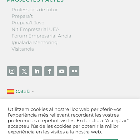
Professions de futur
Prepara’t
Prepara’t Jove
Nit Empresarial UEA
Forum Empresarial Anoia
Igualada Mentoring
Visitanoia
Català
▼
Unió Empresarial de l’Anoia (UEA)
Utilitzem cookies al nostre lloc web per oferir-vos
Ctra. de Manresa, 131, 08700 – Igualada
(Barcelona)
l’experiència més rellevant recordant les vostres
Tel 93 805 22 92
preferències i repetint visites. En fer clic a "Acceptar",
accepteu l'ús de les cookies per obtenir la millor
experiència en les visites a la nostra web.
Contactar
·
Avís legal
·
Política de privacitat
·
Política