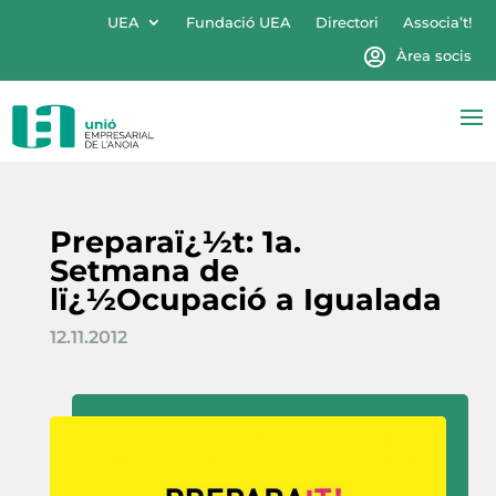
UEA
Fundació UEA
Directori
Associa’t!
Àrea socis
Preparaï¿½t: 1a.
Setmana de
lï¿½Ocupació a Igualada
12.11.2012