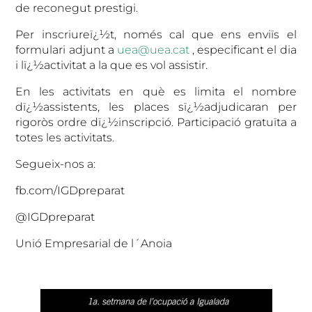
de reconegut prestigi.
Per inscriureï¿½t, només cal que ens enviïs el
formulari adjunt a
uea@uea.cat
, especificant el dia
i lï¿½activitat a la que es vol assistir.
En les activitats en què es limita el nombre
dï¿½assistents, les places sï¿½adjudicaran per
rigoròs ordre dï¿½inscripció. Participació gratuïta a
totes les activitats.
Segueix-nos a:
fb.com/IGDpreparat
@IGDpreparat
Unió Empresarial de l´Anoia