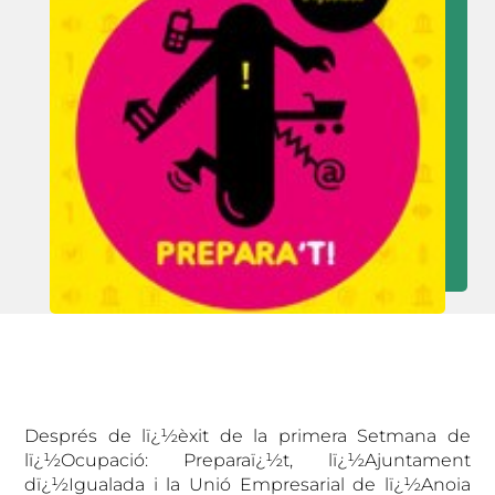
Després de lï¿½èxit de la primera Setmana de
lï¿½Ocupació: Preparaï¿½t, lï¿½Ajuntament
dï¿½Igualada i la Unió Empresarial de lï¿½Anoia