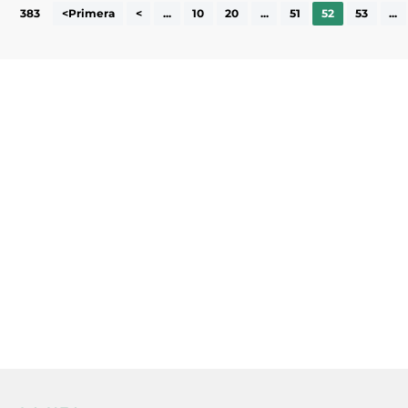
383
<Primera
<
...
10
20
...
51
52
53
...
Subscriu-te a la UEA Magazine, publicació
electrònica periòdica amb informació sobre
l’actualitat empresarial de la comarca.
He llegit i accepto la poítica de privacitat
ENVIAR