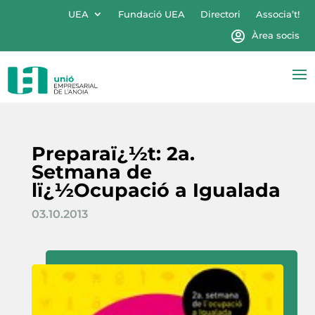
UEA
Fundació UEA
Directori
Associa’t!
Àrea socis
Preparaï¿½t: 2a.
Setmana de
lï¿½Ocupació a Igualada
03.10.2013