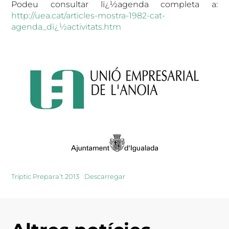
Podeu consultar lï¿½agenda completa a:
http://uea.cat/articles-mostra-1982-cat-
agenda_dï¿½activitats.htm
Tríptic Prepara’t 2013
Descarregar