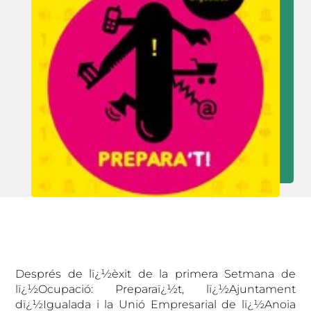
Després de lï¿½èxit de la primera Setmana de
lï¿½Ocupació: Preparaï¿½t, lï¿½Ajuntament
dï¿½Igualada i la Unió Empresarial de lï¿½Anoia