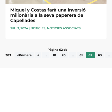
Miquel y Costas farà una inversió
milionària a la seva paperera de
Capellades
JUL. 3, 2024
|
NOTÍCIES
,
NOTICIES ASSOCIATS
Pàgina 62 de
383
<Primera
<
...
10
20
...
61
62
63
...
Subscriu-te a la UEA Magazine, publicació
electrònica periòdica amb informació sobre
l’actualitat empresarial de la comarca.