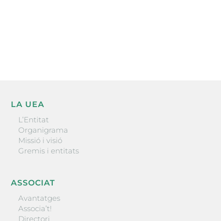
He llegit i accepto la poítica de privacitat
ENVIAR
LA UEA
L’Entitat
Organigrama
Missió i visió
Gremis i entitats
ASSOCIAT
Avantatges
Associa’t!
Directori