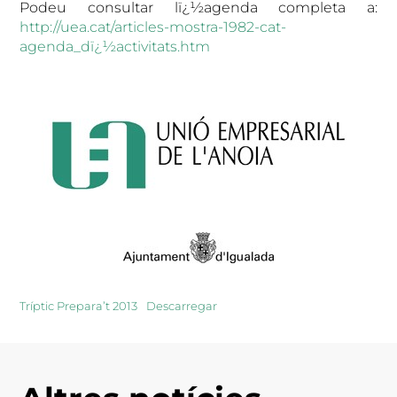
Podeu consultar lï¿½agenda completa a:
http://uea.cat/articles-mostra-1982-cat-
agenda_dï¿½activitats.htm
Tríptic Prepara’t 2013
Descarregar