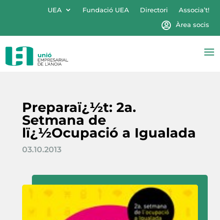
UEA
Fundació UEA
Directori
Associa’t!
Àrea socis
Preparaï¿½t: 2a.
Setmana de
lï¿½Ocupació a Igualada
03.10.2013