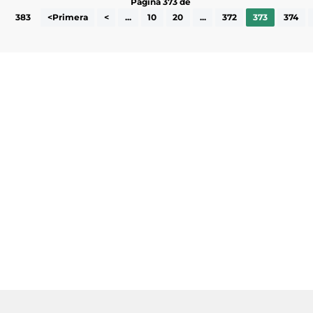
Pàgina 373 de
383
<Primera
<
...
10
20
...
372
373
374
Subscriu-te a la UEA Magazine, publicació
electrònica periòdica amb informació sobre
l’actualitat empresarial de la comarca.
He llegit i accepto la poítica de privacitat
ENVIAR