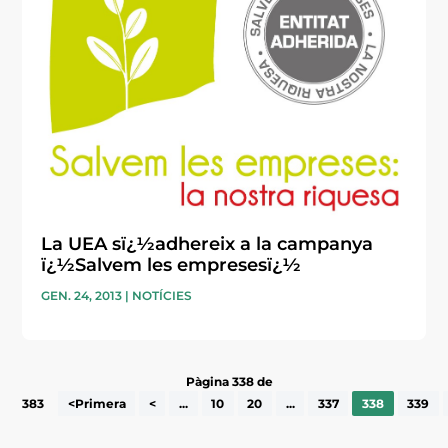
La UEA sï¿½adhereix a la campanya
ï¿½Salvem les empresesï¿½
GEN. 24, 2013
|
NOTÍCIES
Pàgina 338 de
383
<Primera
<
...
10
20
...
337
338
339