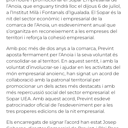
l’Anoia, que enguany tindrà lloc el dijous 6 de juliol,
a l’Institut Milà i Fontanals d’Igualada. El Sopar és la
nit del sector econòmic i empresarial de la
comarca de l’Anoia, un esdeveniment anual que
s’organitza en reconeixement a les empreses del
territori i reforça la cohesió empresarial.
Amb poc més de dos anys a la comarca, Prevint
aposta fermament per l’Anoia i la seva voluntat és
consolidar-se al territori. En aquest sentit, i amb la
voluntat d’involucrar-se i ajudar en les activitats del
món empresarial anoienc, han signat un acord de
col·laboració amb la patronal territorial per
promocionar un dels actes més destacats i amb
més repercussió social del sector empresarial: el
Sopar UEA. Amb aquest acord, Prevint esdevé
patrocinador oficial de l’esdeveniment per a les
tres properes edicions de la nit empresarial.
Els encarregats de signar l’acord han estat Josep