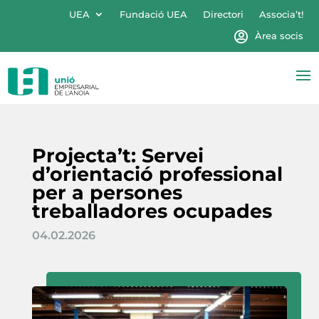
UEA
Fundació UEA
Directori
Associa’t!
Àrea socis
Projecta’t: Servei
d’orientació professional
per a persones
treballadores ocupades
04.02.2026