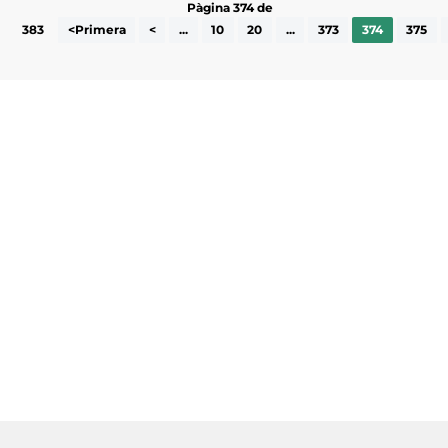
Pàgina 374 de
383
<Primera
<
...
10
20
...
373
374
375
Subscriu-te a la UEA Magazine, publicació
electrònica periòdica amb informació sobre
l’actualitat empresarial de la comarca.
He llegit i accepto la poítica de privacitat
ENVIAR