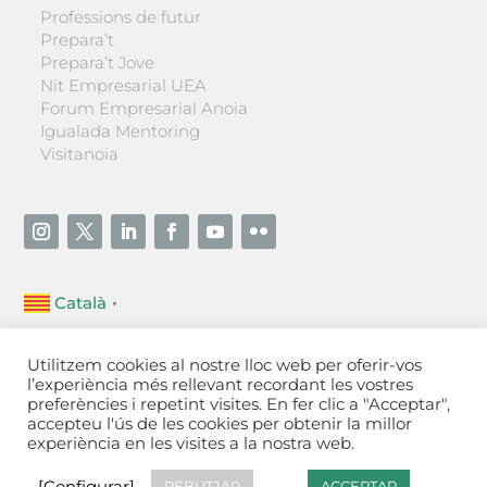
Professions de futur
Prepara’t
Prepara’t Jove
Nit Empresarial UEA
Forum Empresarial Anoia
Igualada Mentoring
Visitanoia
Català
▼
Unió Empresarial de l’Anoia (UEA)
Utilitzem cookies al nostre lloc web per oferir-vos
Ctra. de Manresa, 131, 08700 – Igualada
(Barcelona)
l’experiència més rellevant recordant les vostres
Tel 93 805 22 92
preferències i repetint visites. En fer clic a "Acceptar",
accepteu l'ús de les cookies per obtenir la millor
experiència en les visites a la nostra web.
Contactar
·
Avís legal
·
Política de privacitat
·
Política
de cookies
[Configurar]
[Configurar]
REBUTJAR
ACCEPTAR