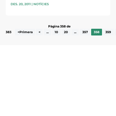
DES. 20, 2011
|
NOTÍCIES
Pàgina 358 de
383
<Primera
<
...
10
20
...
357
358
359
Subscriu-te a la UEA Magazine, publicació
electrònica periòdica amb informació sobre
l’actualitat empresarial de la comarca.
He llegit i accepto la poítica de privacitat
ENVIAR