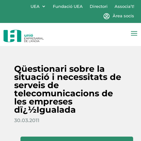
UEA
Fundació UEA
Directori
Associa’t!
Àrea socis
Qüestionari sobre la
situació i necessitats de
serveis de
telecomunicacions de
les empreses
dï¿½Igualada
30.03.2011