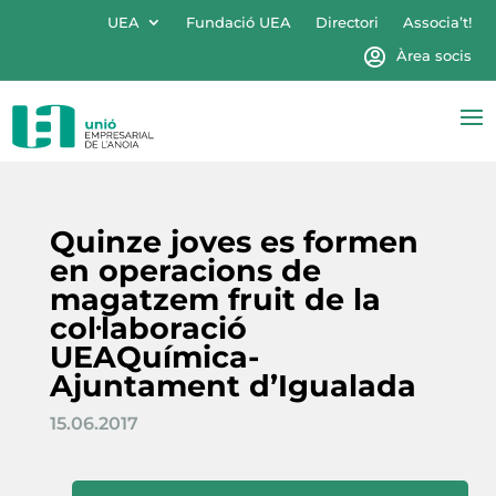
UEA
Fundació UEA
Directori
Associa’t!
Àrea socis
Quinze joves es formen
en operacions de
magatzem fruit de la
col·laboració
UEAQuímica-
Ajuntament d’Igualada
15.06.2017