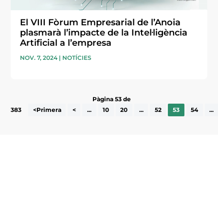
El VIII Fòrum Empresarial de l’Anoia
plasmarà l’impacte de la Intel·ligència
Artificial a l’empresa
NOV. 7, 2024
|
NOTÍCIES
Pàgina 53 de
383
<Primera
<
...
10
20
...
52
53
54
...
Subscriu-te a la UEA Magazine, publicació
electrònica periòdica amb informació sobre
l’actualitat empresarial de la comarca.