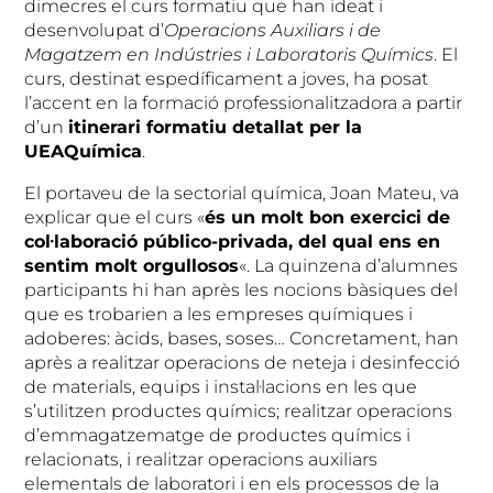
dimecres el curs formatiu que han ideat i
desenvolupat d’
Operacions Auxiliars i de
Magatzem en Indústries i Laboratoris Químics
. El
curs, destinat espedíficament a joves, ha posat
l’accent en la formació professionalitzadora a partir
d’un
itinerari formatiu detallat per la
UEAQuímica
.
El portaveu de la sectorial química, Joan Mateu, va
explicar que el curs «
és un molt bon exercici de
col·laboració público-privada, del qual ens en
sentim molt orgullosos
«. La quinzena d’alumnes
participants hi han après les nocions bàsiques del
que es trobarien a les empreses químiques i
adoberes: àcids, bases, soses… Concretament, han
après a realitzar operacions de neteja i desinfecció
de materials, equips i instal·lacions en les que
s’utilitzen productes químics; realitzar operacions
d’emmagatzematge de productes químics i
relacionats, i realitzar operacions auxiliars
elementals de laboratori i en els processos de la