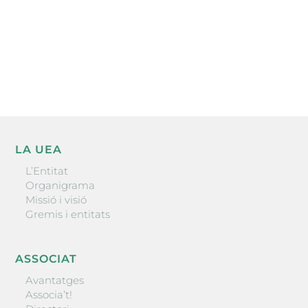
He llegit i accepto la poítica de privacitat
ENVIAR
LA UEA
L’Entitat
Organigrama
Missió i visió
Gremis i entitats
ASSOCIAT
Avantatges
Associa’t!