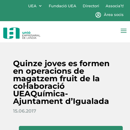
UEA
Fundació UEA
Directori
Associa’t!
Àrea socis
Quinze joves es formen
en operacions de
magatzem fruit de la
col·laboració
UEAQuímica-
Ajuntament d’Igualada
15.06.2017