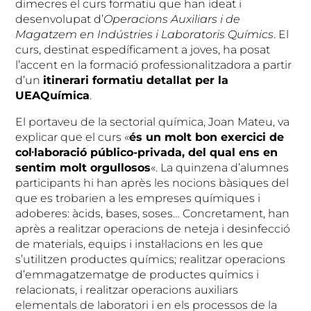
dimecres el curs formatiu que han ideat i
desenvolupat d’
Operacions Auxiliars i de
Magatzem en Indústries i Laboratoris Químics
. El
curs, destinat espedíficament a joves, ha posat
l’accent en la formació professionalitzadora a partir
d’un
itinerari formatiu detallat per la
UEAQuímica
.
El portaveu de la sectorial química, Joan Mateu, va
explicar que el curs «
és un molt bon exercici de
col·laboració público-privada, del qual ens en
sentim molt orgullosos
«. La quinzena d’alumnes
participants hi han après les nocions bàsiques del
que es trobarien a les empreses químiques i
adoberes: àcids, bases, soses… Concretament, han
après a realitzar operacions de neteja i desinfecció
de materials, equips i instal·lacions en les que
s’utilitzen productes químics; realitzar operacions
d’emmagatzematge de productes químics i
relacionats, i realitzar operacions auxiliars
elementals de laboratori i en els processos de la