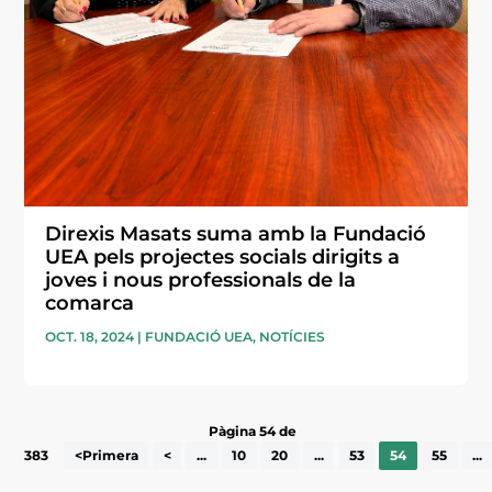
Direxis Masats suma amb la Fundació
UEA pels projectes socials dirigits a
joves i nous professionals de la
comarca
OCT. 18, 2024
|
FUNDACIÓ UEA
,
NOTÍCIES
Pàgina 54 de
383
<Primera
<
...
10
20
...
53
54
55
...