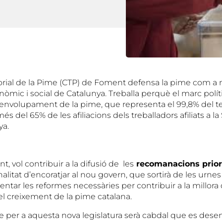
itorial de la Pime (CTP) de Foment defensa la pime com a
òmic i social de Catalunya. Treballa perquè el marc polít
esenvolupament de la pime, que representa el 99,8% del te
és del 65% de les afiliacions dels treballadors afiliats a l
ya.
, vol contribuir a la difusió de les
recomanacions priori
alitat d’encoratjar al nou govern, que sortirà de les urne
entar les reformes necessàries per contribuir a la millora 
 el creixement de la pime catalana.
per a aquesta nova legislatura serà cabdal que es dese