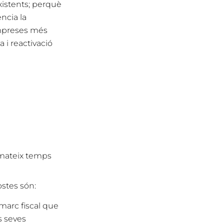
xistents; perquè
ència la
empreses més
 i reactivació
l mateix temps
ostes són:
marc fiscal que
s seves