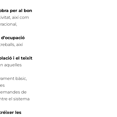
obra per al bon
ivitat, així com
racional,
s d’ocupació
eballs, així
ació i el teixit
en aquelles
ament bàsic,
ies
s demandes de
ntre el sistema
créixer les