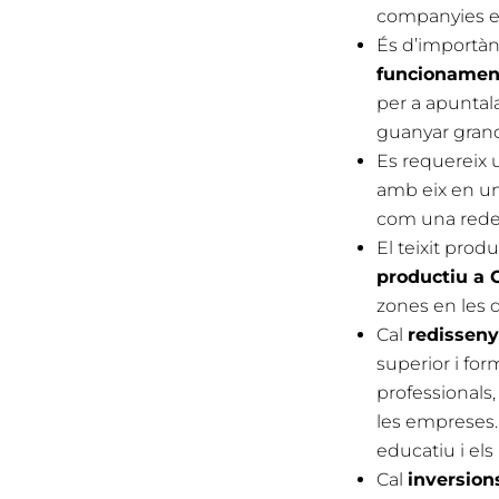
companyies e
És d’importàn
funcionamen
per a apuntala
guanyar grand
Es requereix
amb eix en un 
com una redef
El teixit prod
productiu a 
zones en les q
Cal
redisseny
superior i fo
professionals
les empreses. 
educatiu i els 
Cal
inversions