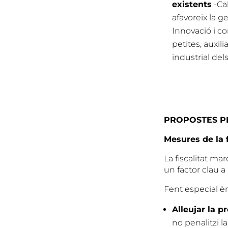
existents
-Cal
afavoreix la g
Innovació i c
petites, auxil
industrial dels 
PROPOSTES PE
Mesures de la f
La fiscalitat ma
un factor clau a 
Fent especial èm
Alleujar la p
no penalitzi l