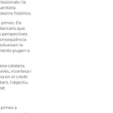
essionats i la
anitària.
màxims històrics.
 pimes. Els
 Bancaris que
s perspectives
 conseqüència
redueixen la
interès pugen a
esa catalana.
erès, incertesa i
ia en el crèdit
ant, l’objectiu
at.
s pimes a