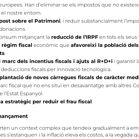
ropees. Han d’eliminar-se els impostos que no existeixi
 el nostre entorn.
mpost sobre el Patrimoni
, i reduir substancialment l’imp
 donacions.
consum mitjançant la
reducció de l’IRPF
en tots els seus 
 règim fiscal
econòmic que
afavoreixi la població dels 
ts
.
l marc dels incentius fiscals i ajuts al R+D+i
i garantir 
s deduccions fiscals per innovació tecnològica.
mplantació de noves càrregues fiscals de caràcter me
marc fiscal que no ens situï en desavantatge amb altres 
l’Estat Espanyol.
la estratègic per reduir el frau fiscal
.
inançament
ten un context complex que tendeix gradualment a empi
 s’estanquen i la inflació eleva els costos, a la vegada q