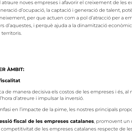
 atraure noves empreses i afavorir el creixement de les e
eneració d’ocupació, la captació i generació de talent, pot
oneixement, per que actuen com a pol d’atracció per a 
iars d’aquestes, i perquè ajuda a la dinamització econòmica
territoris.
R ÀMBIT:
iscalitat
rca de manera decisiva els costos de les empreses i és, a
l’hora d’atreure i impulsar la inversió.
fasi en l’impacte de la pime, les nostres principals prop
ressió fiscal de les empreses catalanes
, promovent un 
a competitivitat de les empreses catalanes respecte de le