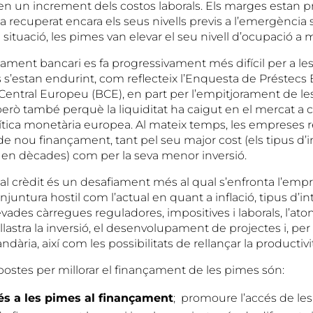
en un increment dels costos laborals. Els marges estan pr
ha recuperat encara els seus nivells previs a l’emergència s
situació, les pimes van elevar el seu nivell d’ocupació a 
çament bancari es fa progressivament més difícil per a les
cis s’estan endurint, com reflecteix l’Enquesta de Préstecs
 Central Europeu (BCE), en part per l’empitjorament de le
rò també perquè la liquiditat ha caigut en el mercat a
lítica monetària europea. Al mateix temps, les empreses 
 nou finançament, tant pel seu major cost (els tipus d’
t en dècades) com per la seva menor inversió.
al crèdit és un desafiament més al qual s’enfronta l’empr
untura hostil com l’actual en quant a inflació, tipus d’int
vades càrregues reguladores, impositives i laborals, l’aton
llastra la inversió, el desenvolupament de projectes i, per t
dària, així com les possibilitats de rellançar la productivit
postes per millorar el finançament de les pimes són:
cés a les pimes al finançament
; promoure l’accés de le