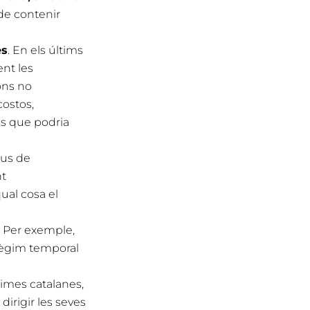
 de contenir
es
. En els últims
nt les
ons no
costos,
es que podria
ius de
nt
ual cosa el
Per exemple,
règim temporal
imes catalanes,
dirigir les seves