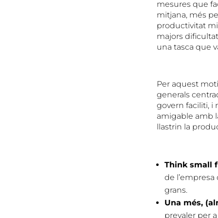
mesures que fac
mitjana, més pet
productivitat m
majors dificulta
una tasca que va
Per aquest moti
generals centra
govern faciliti, 
amigable amb la 
llastrin la produc
Think small f
de l’empresa c
grans.
Una més, (a
prevaler per a 