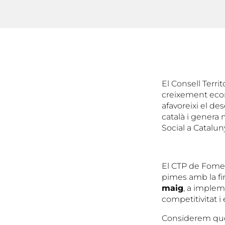
El Consell Terr
creixement econ
afavoreixi el d
català i genera m
Social a Catalun
El CTP de Foment
pimes amb la fin
maig
, a implem
competitivitat i
Considerem que 