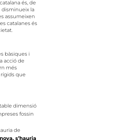
catalana és, de
 disminueix la
tes assumeixen
mes catalanes és
ietat.
s bàsiques i
a acció de
torn més
 rígids que
ritable dimensió
mpreses fossin
hauria de
nova, s’hauria