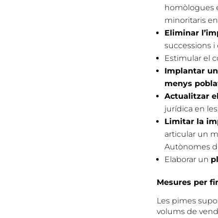
homòlogues eu
minoritaris en
Eliminar l’i
successions i
Estimular el 
Implantar un
menys pobla
Actualitzar e
jurídica en le
Limitar la i
articular un 
Autònomes de 
Elaborar un
p
Mesures per f
Les pimes supor
volums de vendes