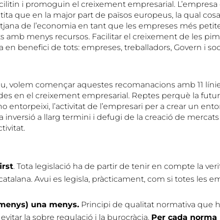
ilitin i promoguin el creixement empresarial. L’empresa 
ita que en la major part de països europeus, la qual cosa
itjana de l’economia en tant que les empreses més peti
ts amb menys recursos. Facilitar el creixement de les pi
 en benefici de tots: empreses, treballadors, Govern i soc
u, volem començar aquestes recomanacions amb 11 línie
des en el creixement empresarial. Reptes perquè la futur
i no entorpeixi, l’activitat de l’empresari per a crear un en
inversió a llarg termini i defugi de la creació de mercats
tivitat.
irst
. Tota legislació ha de partir de tenir en compte la ve
atalana. Avui es legisla, pràcticament, com si totes les e
lmenys) una menys.
Principi de qualitat normativa que 
evitar la sobre regulació i la burocràcia.
Per cada norma 