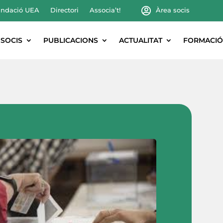
ndació UEA
Directori
Associa’t!
Àrea socis
SOCIS
PUBLICACIONS
ACTUALITAT
FORMACIÓ