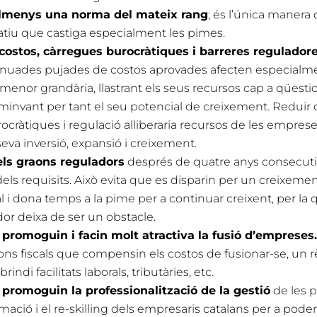
almenys una norma del mateix rang
; és l’única manera
matiu que castiga especialment les pimes.
costos, càrregues burocràtiques i barreres regulador
tinuades pujades de costos aprovades afecten especialme
enor grandària, llastrant els seus recursos cap a qüesti
 minvant per tant el seu potencial de creixement. Reduir 
ocràtiques i regulació alliberaria recursos de les empres
 seva inversió, expansió i creixement.
els graons reguladors
després de quatre anys consecut
ls requisits. Això evita que es disparin per un creixeme
 i dona temps a la pime per a continuar creixent, per la q
dor deixa de ser un obstacle.
promoguin i facin molt atractiva la fusió d’empreses.
s fiscals que compensin els costos de fusionar-se, un 
rindi facilitats laborals, tributàries, etc.
promoguin la professionalització de la gestió
de les p
rmació i el re-skilling dels empresaris catalans per a poder 