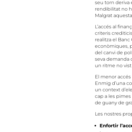
seu torn deriva 
rendibilitat no 
Malgrat aquesta 
L’accés al finan
criteris crediti
realitza el Banc
econòmiques, pe
del canvi de po
seva demanda de
un ritme no vis
El menor accés 
Enmig d’una conj
un context d’ele
cap a les pimes 
de guany de gran
Les nostres pro
Enfortir l’ac