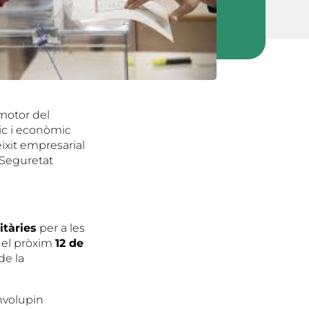
 motor del
ic i econòmic
ixit empresarial
a Seguretat
tàries
per a les
s el pròxim
12 de
de la
nvolupin