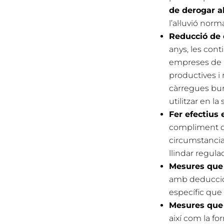
de derogar 
l’al·luvió nor
Reducció de 
anys, les con
empreses de m
productives i
càrregues bur
utilitzar en la
Fer efectius 
compliment de
circumstancial
llindar regula
Mesures que 
amb deduccion
específic que b
Mesures que 
així com la fo