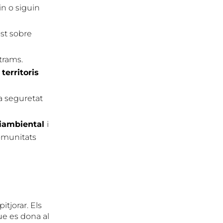
n o siguin
ost sobre
trams.
territoris
la seguretat
diambiental
i
Comunitats
tjorar. Els
ue es dona al