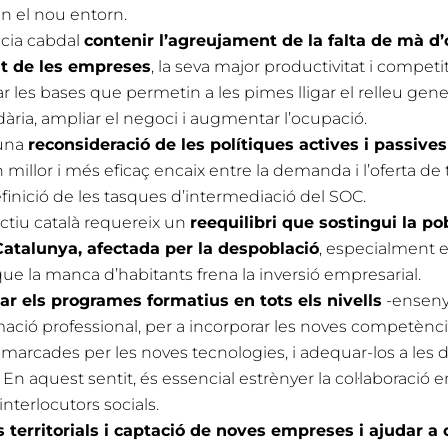
n el nou entorn.
cia cabdal
contenir l’agreujament de la falta de mà d’
t de les empreses
, la seva major productivitat i competit
r les bases que permetin a les pimes lligar el relleu gene
ària, ampliar el negoci i augmentar l’ocupació.
 una
reconsideració de les polítiques actives i passive
millor i més eficaç encaix entre la demanda i l’oferta de tr
inició de les tasques d’intermediació del SOC.
uctiu català requereix un
reequilibri que sostingui la pobl
Catalunya, afectada per la despoblació
, especialment 
ue la manca d’habitants frena la inversió empresarial.
ar els programes formatius en tots els nivells
-enseny
rmació professional, per a incorporar les noves competènc
, marcades per les noves tecnologies, i adequar-los a le
En aquest sentit, és essencial estrènyer la col·laboració e
interlocutors socials.
 territorials i captació de noves empreses i ajudar a 