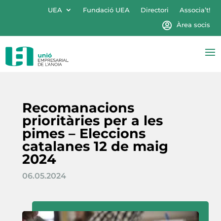
UEA
Fundació UEA
Directori
Associa’t!
Àrea socis
Recomanacions
prioritàries per a les
pimes – Eleccions
catalanes 12 de maig
2024
06.05.2024