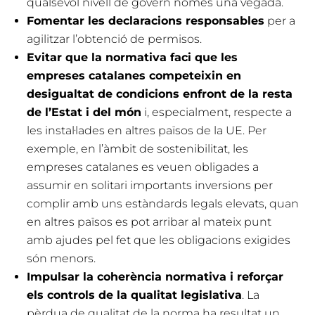
qualsevol nivell de govern només una vegada.
Fomentar les declaracions responsables
per a
agilitzar l’obtenció de permisos.
Evitar que la normativa faci que les
empreses catalanes competeixin en
desigualtat de condicions enfront de la resta
de l’Estat i del món
i, especialment, respecte a
les instal·lades en altres països de la UE. Per
exemple, en l’àmbit de sostenibilitat, les
empreses catalanes es veuen obligades a
assumir en solitari importants inversions per
complir amb uns estàndards legals elevats, quan
en altres països es pot arribar al mateix punt
amb ajudes pel fet que les obligacions exigides
són menors.
Impulsar la coherència normativa i reforçar
els controls de la qualitat legislativa
. La
pèrdua de qualitat de la norma ha resultat un