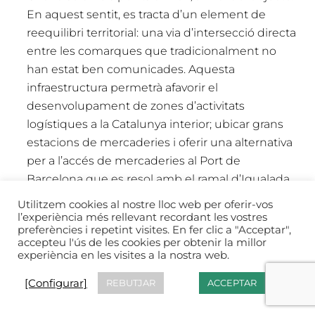
En aquest sentit, es tracta d’un element de
reequilibri territorial: una via d’intersecció directa
entre les comarques que tradicionalment no
han estat ben comunicades. Aquesta
infraestructura permetrà afavorir el
desenvolupament de zones d’activitats
logístiques a la Catalunya interior; ubicar grans
estacions de mercaderies i oferir una alternativa
per a l’accés de mercaderies al Port de
Barcelona que es resol amb el ramal d’Igualada
fins a Martorell, entre altres.
Utilitzem cookies al nostre lloc web per oferir-vos
Resoldre la problemàtica del rescabalament
l’experiència més rellevant recordant les vostres
preferències i repetint visites. En fer clic a "Acceptar",
de la Subestació elèctrica
. la subestació és un
accepteu l'ús de les cookies per obtenir la millor
potencial energètic però amb un greuge
experiència en les visites a la nostra web.
important a causa del rescabalament
[Configurar]
REBUTJAR
ACCEPTAR
Millora de les xarxes de carreteres.
De les
carreteres i vies de comunicació en depèn la