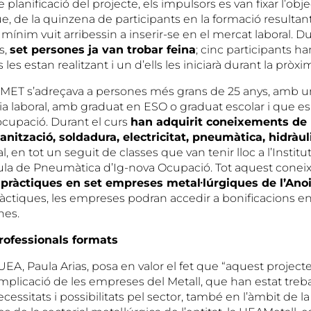
 planificació del projecte, els impulsors es van fixar l’obje
, de la quinzena de participants en la formació resultant
mínim vuit arribessin a inserir-se en el mercat laboral. Du
s,
set persones ja van trobar feina
; cinc participants han
 les estan realitzant i un d’ells les iniciarà durant la prò
nMET s’adreçava a persones més grans de 25 anys, amb 
ia laboral, amb graduat en ESO o graduat escolar i que es
ocupació. Durant el curs
han adquirit coneixements de 
ització, soldadura, electricitat, pneumàtica, hidràul
l, en tot un seguit de classes que van tenir lloc a l’Institut
’Aula de Pneumàtica d’Ig-nova Ocupació. Tot aquest cone
b
pràctiques en set empreses metal·lúrgiques de l’Ano
ràctiques, les empreses podran accedir a bonificacions en
nes.
ofessionals formats
UEA, Paula Arias, posa en valor el fet que “aquest project
implicació de les empreses del Metall, que han estat treba
ecessitats i possibilitats pel sector, també en l’àmbit de l