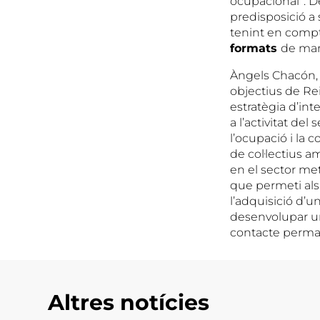
ocupacional”. De
predisposició a
tenint en compt
formats
de man
Àngels Chacón, 
objectius de R
estratègia d’in
a l’activitat del
l’ocupació i la 
de col·lectius am
en el sector met
que permeti als
l’adquisició d’
desenvolupar un 
contacte perman
Altres notícies