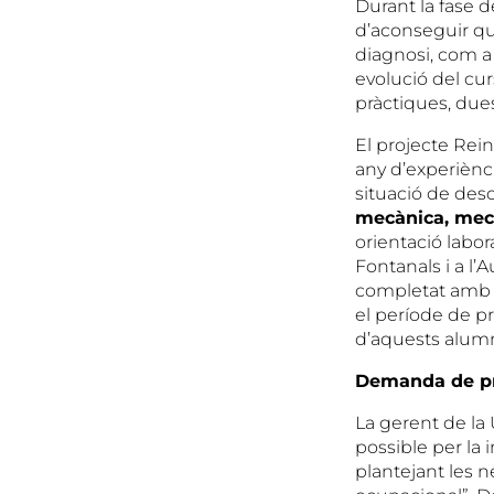
Durant la fase de
d’aconseguir que
diagnosi, com a 
evolució del cur
pràctiques, dues
El projecte Rei
any d’experiènc
situació de des
mecànica, mecan
orientació labora
Fontanals i a l
completat am
el període de p
d’aquests alum
Demanda de pr
La gerent de la 
possible per la 
plantejant les n