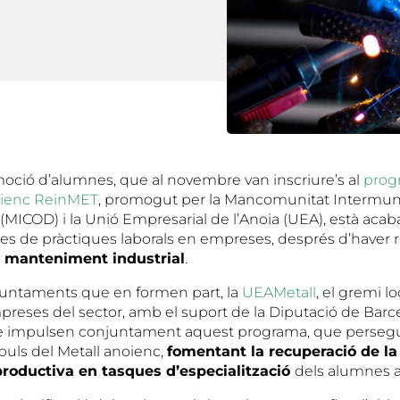
oció d’alumnes, que al novembre van inscriure’s al
prog
noienc ReinMET
, promogut per la Mancomunitat Intermuni
MICOD) i la Unió Empresarial de l’Anoia (UEA), està acab
res de pràctiques laborals en empreses, després d’haver
 manteniment industrial
.
juntaments que en formen part, la
UEAMetall
, el gremi lo
preses del sector, amb el suport de la Diputació de Barce
 impulsen conjuntament aquest programa, que perseguei
mpuls del Metall anoienc,
fomentant la recuperació de la
 productiva en tasques d’especialització
dels alumnes a