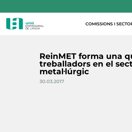
COMISSIONS I SECTO
ReinMET forma una q
treballadors en el sec
metal·lúrgic
30.03.2017