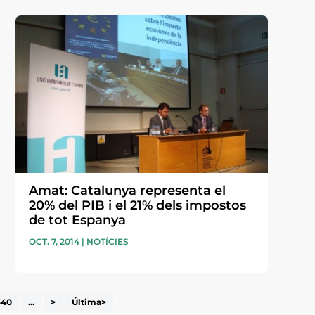
Amat: Catalunya representa el
20% del PIB i el 21% dels impostos
de tot Espanya
OCT. 7, 2014
|
NOTÍCIES
340
...
>
Última>