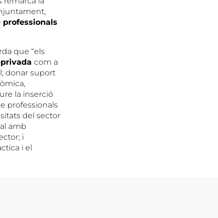
es remarca la
onjuntament,
 professionals
rda que “els
o-privada
com a
l; donar suport
onòmica,
ure la inserció
 de professionals
itats del sector
ral amb
ctor; i
tica i el