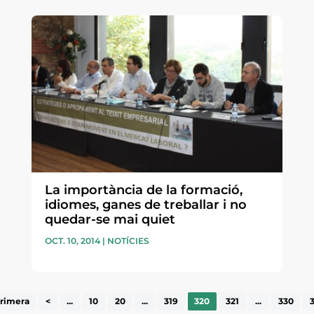
La importància de la formació,
idiomes, ganes de treballar i no
quedar-se mai quiet
OCT. 10, 2014
|
NOTÍCIES
rimera
<
...
10
20
...
319
320
321
...
330