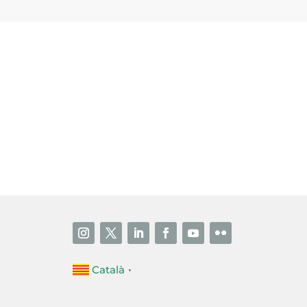
i accepto la poítica de privacitat
ENVIAR
Català
▼