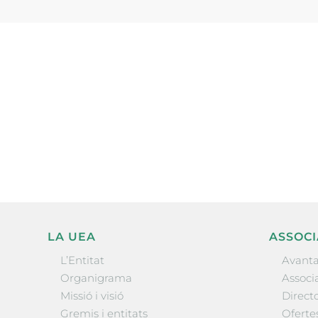
Subscriu-te a la UEA Magazi
electrònica periòdica amb i
l’actualitat empresarial de 
LA UEA
ASSOCI
L’Entitat
Avanta
Organigrama
Associa
Missió i visió
Directo
Gremis i entitats
Oferte