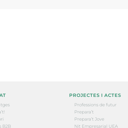
ne, publicació
nformació sobre
la comarca.
He llegit 
AT
PROJECTES I ACTES
tges
Professions de futur
’t!
Prepara’t
ri
Prepara’t Jove
s B2B
Nit Empresarial UEA