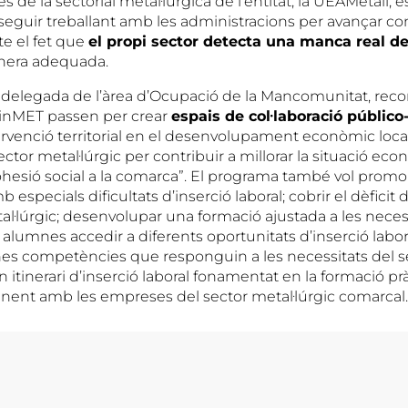
s de la sectorial metal·lúrgica de l’entitat, la UEAMetall, 
 seguir treballant amb les administracions per avançar c
e el fet que
el propi sector detecta una manca real de
era adequada.
delegada de l’àrea d’Ocupació de la Mancomunitat, reco
einMET passen per crear
espais de col·laboració públic
tervenció territorial en el desenvolupament econòmic loca
 sector metal·lúrgic per contribuir a millorar la situació ec
cohesió social a la comarca”. El programa també vol promo
b especials dificultats d’inserció laboral; cobrir el dèficit
al·lúrgic; desenvolupar una formació ajustada a les necess
 alumnes accedir a diferents oportunitats d’inserció labo
unes competències que responguin a les necessitats del se
itinerari d’inserció laboral fonamentat en la formació pràc
ent amb les empreses del sector metal·lúrgic comarcal.