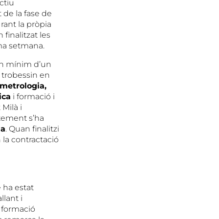
ctiu
 de la fase de
rant la pròpia
 finalitzat les
xima setmana.
un mínim d’un
 trobessin en
metrologia,
ica
i formació i
 Milà i
ixement s’ha
ia
. Quan finalitzi
 la contractació
e ha estat
llant i
a formació