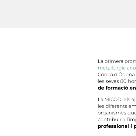
La primera prom
metal·lúrgic a
Conca d’Òdena (
les seves 80 ho
de formació en
La MICOD, els a
les diferents em
organismes que
contribuir a l’i
professional i