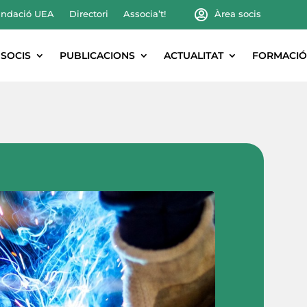
ndació UEA
Directori
Associa’t!
Àrea socis
SOCIS
PUBLICACIONS
ACTUALITAT
FORMACIÓ