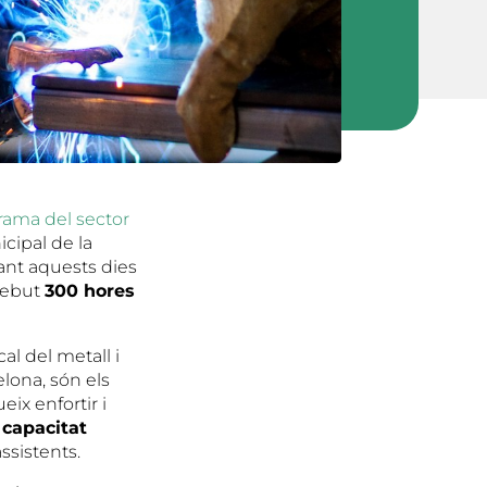
rama del sector
cipal de la
ant aquests dies
 rebut
300 hores
cal del metall i
lona, són els
x enfortir i
 capacitat
ssistents.