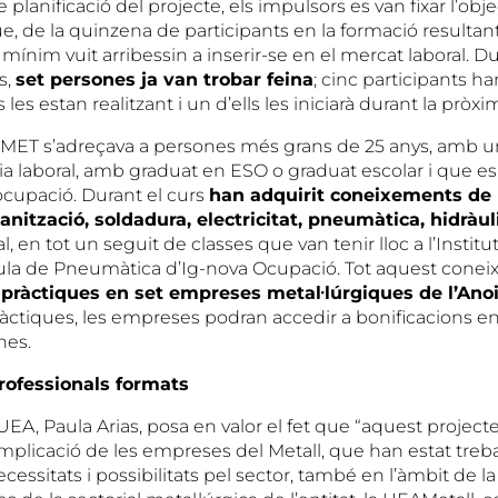
 planificació del projecte, els impulsors es van fixar l’obje
, de la quinzena de participants en la formació resultant
mínim vuit arribessin a inserir-se en el mercat laboral. Du
s,
set persones ja van trobar feina
; cinc participants han
 les estan realitzant i un d’ells les iniciarà durant la prò
nMET s’adreçava a persones més grans de 25 anys, amb 
ia laboral, amb graduat en ESO o graduat escolar i que es
ocupació. Durant el curs
han adquirit coneixements de 
ització, soldadura, electricitat, pneumàtica, hidràul
l, en tot un seguit de classes que van tenir lloc a l’Institut
’Aula de Pneumàtica d’Ig-nova Ocupació. Tot aquest cone
b
pràctiques en set empreses metal·lúrgiques de l’Ano
ràctiques, les empreses podran accedir a bonificacions en
nes.
ofessionals formats
UEA, Paula Arias, posa en valor el fet que “aquest project
implicació de les empreses del Metall, que han estat treba
ecessitats i possibilitats pel sector, també en l’àmbit de l