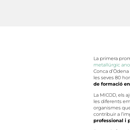
La primera prom
metal·lúrgic a
Conca d’Òdena (
les seves 80 ho
de formació en
La MICOD, els a
les diferents em
organismes que
contribuir a l’i
professional i