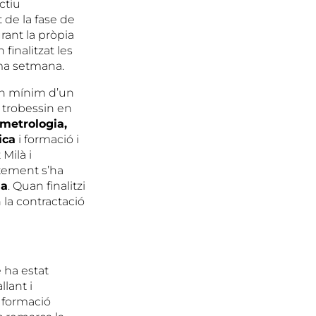
ctiu
 de la fase de
rant la pròpia
 finalitzat les
xima setmana.
un mínim d’un
 trobessin en
metrologia,
ica
i formació i
 Milà i
ixement s’ha
ia
. Quan finalitzi
 la contractació
e ha estat
llant i
a formació