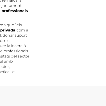
es remarca la
onjuntament,
 professionals
rda que “els
o-privada
com a
l; donar suport
onòmica,
ure la inserció
 de professionals
itats del sector
ral amb
ctor; i
tica i el