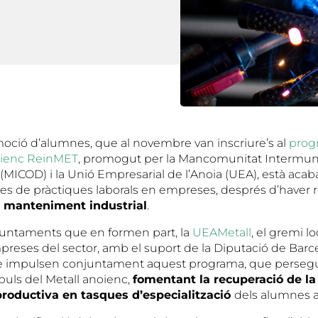
oció d’alumnes, que al novembre van inscriure’s al
prog
noienc ReinMET
, promogut per la Mancomunitat Intermuni
MICOD) i la Unió Empresarial de l’Anoia (UEA), està acab
res de pràctiques laborals en empreses, després d’haver
 manteniment industrial
.
juntaments que en formen part, la
UEAMetall
, el gremi lo
preses del sector, amb el suport de la Diputació de Barce
 impulsen conjuntament aquest programa, que perseguei
mpuls del Metall anoienc,
fomentant la recuperació de la
 productiva en tasques d’especialització
dels alumnes a