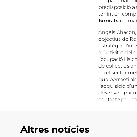
ocupacional”. De
predisposició a
tenint en compt
formats
de man
Àngels Chacón, 
objectius de R
estratègia d’in
a l’activitat del
l’ocupació i la 
de col·lectius am
en el sector met
que permeti als
l’adquisició d’
desenvolupar un 
contacte perman
Altres notícies