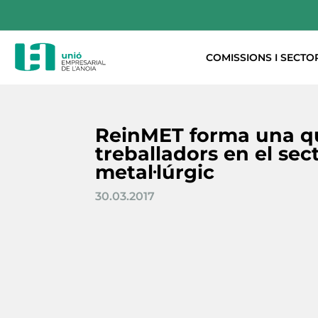
COMISSIONS I SECTO
ReinMET forma una q
treballadors en el sec
metal·lúrgic
30.03.2017