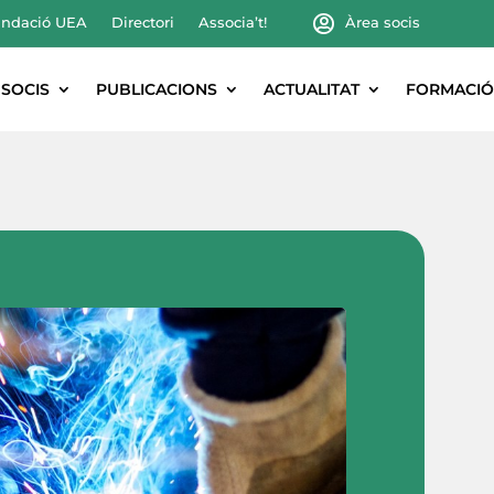
ndació UEA
Directori
Associa’t!
Àrea socis
SOCIS
PUBLICACIONS
ACTUALITAT
FORMACIÓ