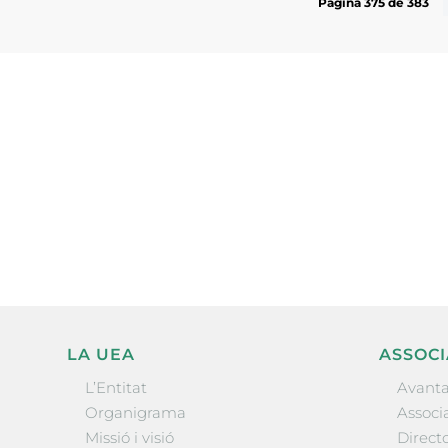
Pàgina 375 de 383
Subscriu-te a la UEA Magazi
electrònica periòdica amb i
l’actualitat empresarial de 
LA UEA
ASSOCI
L’Entitat
Avanta
Organigrama
Associa
Missió i visió
Directo