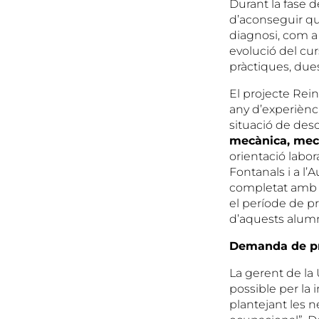
Durant la fase de
d’aconseguir que
diagnosi, com a 
evolució del cur
pràctiques, dues
El projecte Rei
any d’experiènc
situació de des
mecànica, mecan
orientació labora
Fontanals i a l
completat am
el període de p
d’aquests alum
Demanda de pr
La gerent de la 
possible per la 
plantejant les n