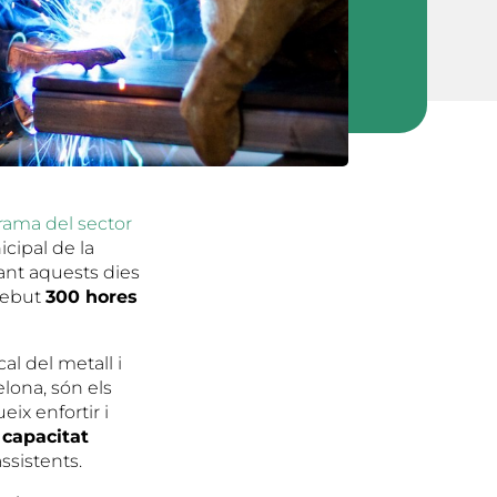
rama del sector
cipal de la
ant aquests dies
 rebut
300 hores
cal del metall i
lona, són els
x enfortir i
 capacitat
ssistents.