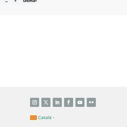
...
>
Última>
i accepto la poítica de privacitat
ENVIAR
Català
▼