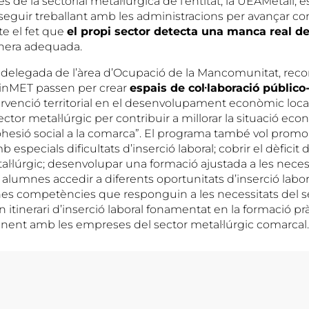
s de la sectorial metal·lúrgica de l’entitat, la UEAMetall, 
 seguir treballant amb les administracions per avançar c
e el fet que
el propi sector detecta una manca real de
era adequada.
delegada de l’àrea d’Ocupació de la Mancomunitat, reco
einMET passen per crear
espais de col·laboració públic
tervenció territorial en el desenvolupament econòmic loca
 sector metal·lúrgic per contribuir a millorar la situació ec
cohesió social a la comarca”. El programa també vol promo
b especials dificultats d’inserció laboral; cobrir el dèficit
al·lúrgic; desenvolupar una formació ajustada a les necess
 alumnes accedir a diferents oportunitats d’inserció labo
unes competències que responguin a les necessitats del se
itinerari d’inserció laboral fonamentat en la formació pràc
ent amb les empreses del sector metal·lúrgic comarcal.