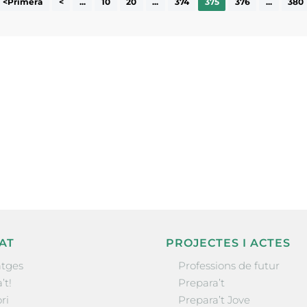
<Primera
<
...
10
20
...
374
375
376
...
380
ne, publicació
nformació sobre
la comarca.
He llegit 
AT
PROJECTES I ACTES
tges
Professions de futur
’t!
Prepara’t
ri
Prepara’t Jove