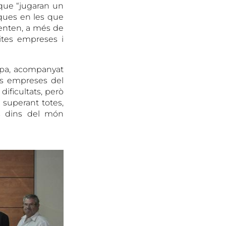
r que “jugaran un
sques en les que
senten, a més de
tites empreses i
tapa, acompanyat
les empreses del
ificultats, però
 superant totes,
ts dins del món