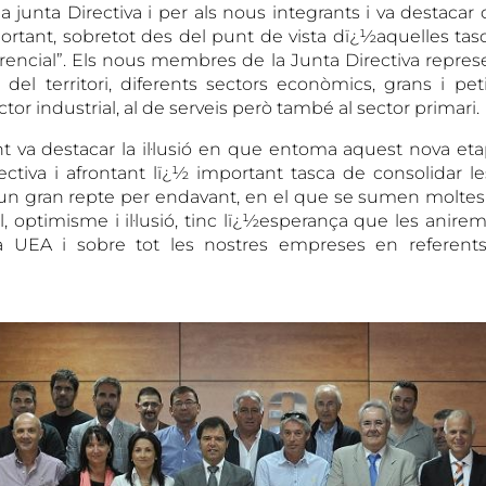
a junta Directiva i per als nous integrants i va destaca
rtant, sobretot des del punt de vista dï¿½aquelles ta
rencial”. Els nous membres de la Junta Directiva repre
 del territori, diferents sectors econòmics, grans i pe
ctor industrial, al de serveis però també al sector primari.
t va destacar
la il·lusió en que entoma aquest nova e
ectiva i afrontant lï¿½ important tasca de consolidar 
m un gran repte per endavant, en el que se sumen moltes d
, optimisme i il·lusió, tinc lï¿½esperança que les anirem
la UEA i sobre tot les nostres empreses en referen