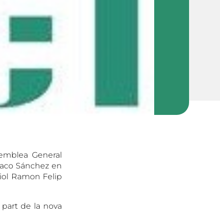
semblea General
i Paco Sánchez en
liol Ramon Felip
part de la nova