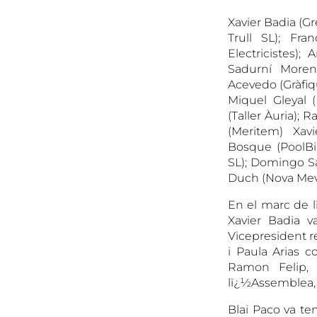
Xavier Badia (Gr
Trull SL); Fr
Electricistes);
Sadurní Moreno
Acevedo (Gràfiqu
Miquel Gleyal 
(Taller Àuria); 
(Meritem) Xavi
Bosque (PoolBik
SL); Domingo Sá
Duch (Nova Mevir
En el marc de 
Xavier Badia v
Vicepresident r
i Paula Arias c
Ramon Felip, 
lï¿½Assemblea, 
Blai Paco va te