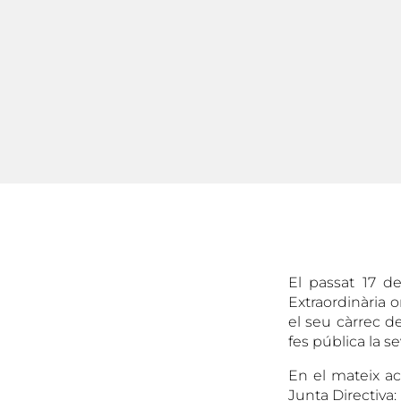
El passat 17 d
Extraordinària o
el seu càrrec d
fes pública la s
En el mateix a
Junta Directiva: