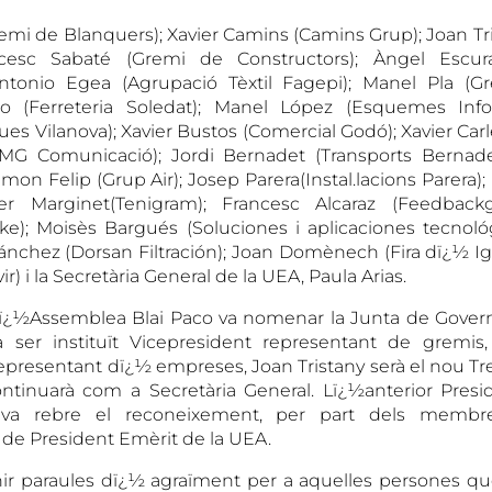
emi de Blanquers); Xavier Camins (Camins Grup); Joan Tris
ancesc Sabaté (Gremi de Constructors); Àngel Escu
 Antonio Egea (Agrupació Tèxtil Fagepi); Manel Pla (Gr
 (Ferreteria Soledat); Manel López (Esquemes Info
es Vilanova); Xavier Bustos (Comercial Godó); Xavier Carl
(MG Comunicació); Jordi Bernadet (Transports Bernade
Ramon Felip (Grup Air); Josep Parera(Instal.lacions Parera
er Marginet(Tenigram); Francesc Alcaraz (Feedback
e); Moisès Bargués (Soluciones i aplicaciones tecnológ
nchez (Dorsan Filtración); Joan Domènech (Fira dï¿½ I
) i la Secretària General de la UEA, Paula Arias.
lï¿½Assemblea Blai Paco va nomenar la Junta de Govern 
a ser instituït Vicepresident representant de gremis,
epresentant dï¿½ empreses, Joan Tristany serà el nou Tr
ontinuarà com a Secretària General. Lï¿½anterior Pres
va rebre el reconeixement, per part dels membre
de President Emèrit de la UEA.
nir paraules dï¿½ agraïment per a aquelles persones q