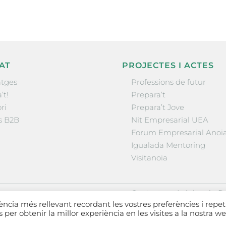
AT
PROJECTES I ACTES
tges
Professions de futur
’t!
Prepara’t
ri
Prepara’t Jove
s B2B
Nit Empresarial UEA
Forum Empresarial Anoi
Igualada Mentoring
Visitanoia
·
·
Contactar
Avís legal
Po
iència més rellevant recordant les vostres preferències i repet
es per obtenir la millor experiència en les visites a la nostra we