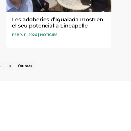
Les adoberies d’Igualada mostren
el seu potencial a Lineapelle
FEBR. 11, 2026
|
NOTÍCIES
...
>
Última>
i accepto la poítica de privacitat