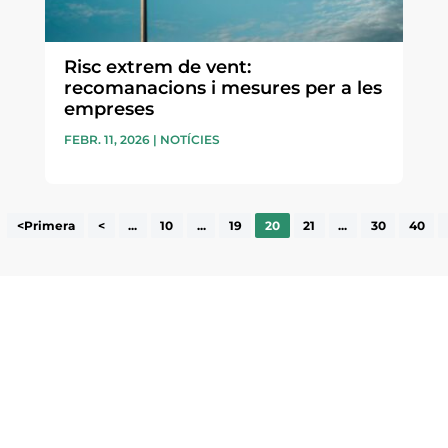
Risc extrem de vent:
recomanacions i mesures per a les
empreses
FEBR. 11, 2026
|
NOTÍCIES
<Primera
<
...
10
...
19
20
21
...
30
40
ne, publicació
nformació sobre
la comarca.
He llegit 