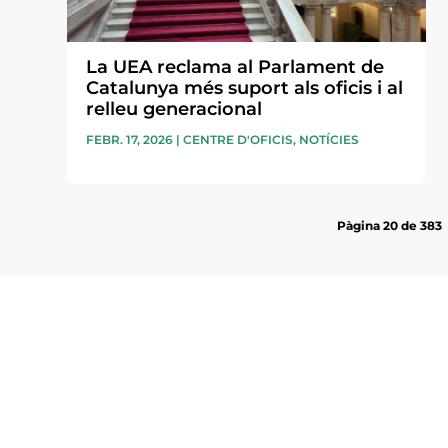
La UEA reclama al Parlament de
Catalunya més suport als oficis i al
relleu generacional
FEBR. 17, 2026
|
CENTRE D'OFICIS
,
NOTÍCIES
Pàgina 20 de 383
Subscriu-te a la UEA Magazi
electrònica periòdica amb i
l’actualitat empresarial de 