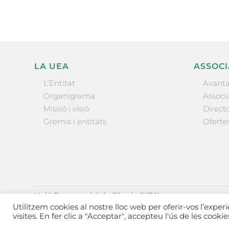
LA UEA
ASSOCI
L’Entitat
Avanta
Organigrama
Associa
Missió i visió
Directo
Gremis i entitats
Oferte
Unió Empresarial de l’Anoia (UEA)
Ctra. de Manresa, 131, 08700 – Igualada
(Barcelona)
Utilitzem cookies al nostre lloc web per oferir-vos l’exper
Tel 93 805 22 92
visites. En fer clic a "Acceptar", accepteu l'ús de les cooki