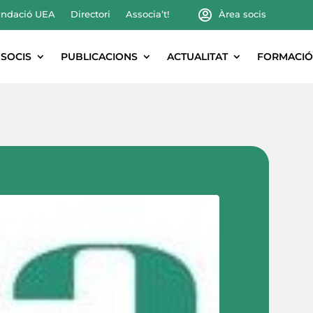
ndació UEA
Directori
Associa’t!
Àrea socis
SOCIS
PUBLICACIONS
ACTUALITAT
FORMACIÓ