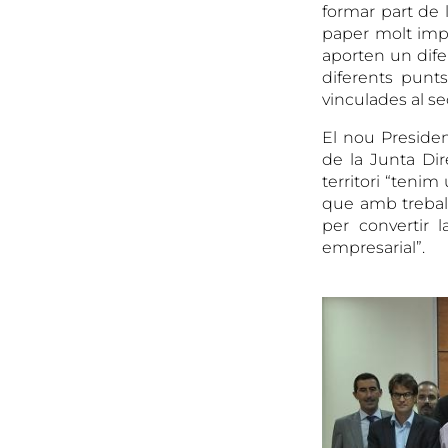
formar part de l
paper molt impo
aporten un dife
diferents punts
vinculades al se
El nou Presiden
de la Junta Dir
territori “teni
que amb treball
per convertir 
empresarial”.