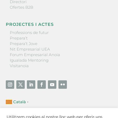
Directori
Ofertes B2B
PROJECTES I ACTES
Professions de futur
Prepara’t
Prepara’t Jove
Nit Empresarial UEA
Forum Empresarial Anoia
Igualada Mentoring
Visitanoia
Català
▼
Unió Empresarial de l’Anoia (UEA)
Utilitzem cookies al nostre lloc web per oferir-vos