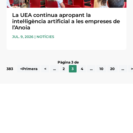
La UEA continua apropant la
intel·ligència artificial a les empreses de
l’Anoia
JUL. 9, 2026
|
NOTÍCIES
Pàgina 3 de
383
<Primera
<
...
2
3
4
...
10
20
...
Subscriu-te a la UEA Magazine, publicació
electrònica periòdica amb informació sobre
l’actualitat empresarial de la comarca.