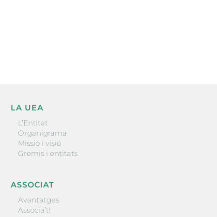
He llegit i accepto la poítica de privacitat
ENVIAR
LA UEA
L’Entitat
Organigrama
Missió i visió
Gremis i entitats
ASSOCIAT
Avantatges
Associa’t!