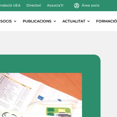
ndació UEA
Directori
Associa’t!
Àrea socis
SOCIS
PUBLICACIONS
ACTUALITAT
FORMACIÓ