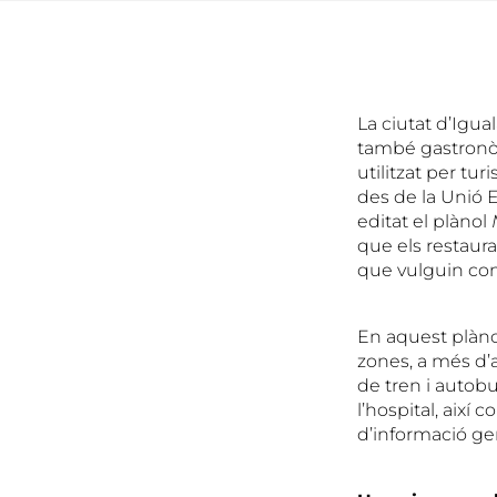
La ciutat d’Igual
també gastronòm
utilitzat per tu
des de la Unió 
editat el plànol
que els restaura
que vulguin conè
En aquest plànol
zones, a més d’a
de tren i autob
l’hospital, així
d’informació ge