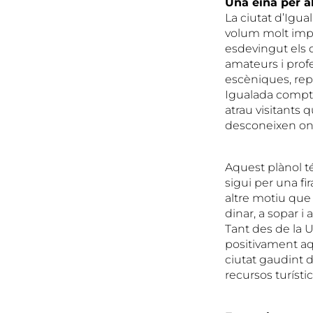
Una eina per al
La ciutat d’Igua
volum molt import
esdevingut els d
amateurs i profe
escèniques, repr
Igualada compta
atrau visitants 
desconeixen on i
Aquest plànol té 
sigui per una fi
altre motiu que
dinar, a sopar i 
Tant des de la 
positivament aqu
ciutat gaudint de
recursos turístic