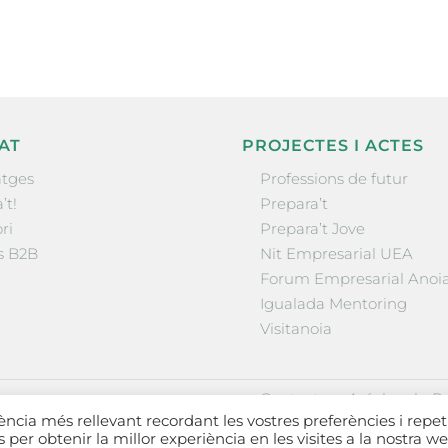
AT
PROJECTES I ACTES
tges
Professions de futur
’t!
Prepara’t
ri
Prepara’t Jove
s B2B
Nit Empresarial UEA
Forum Empresarial Anoi
Igualada Mentoring
Visitanoia
·
·
Contactar
Avís legal
Po
iència més rellevant recordant les vostres preferències i repet
es per obtenir la millor experiència en les visites a la nostra we