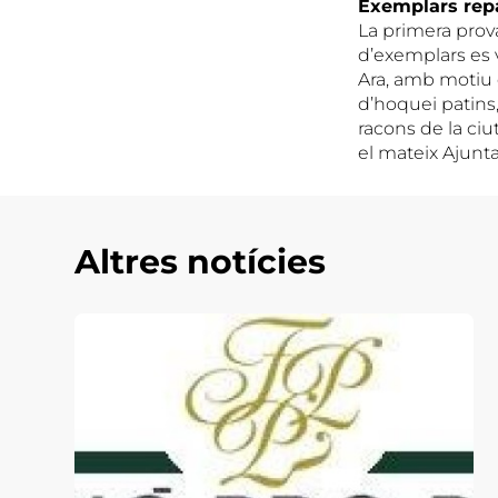
Exemplars repa
La primera prova
d’exemplars es va
Ara, amb motiu d
d’hoquei patins,
racons de la ciu
el mateix Ajunt
Altres notícies