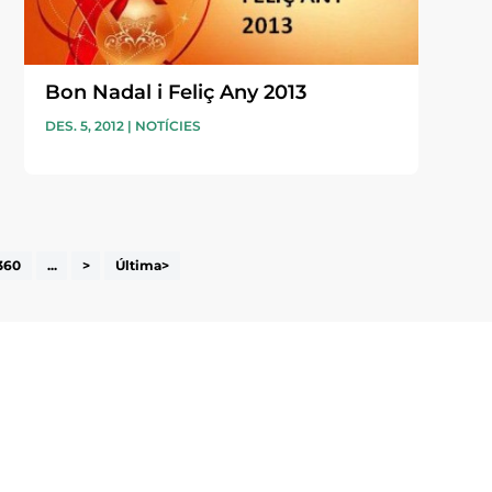
Bon Nadal i Feliç Any 2013
DES. 5, 2012
|
NOTÍCIES
360
...
>
Última>
i accepto la poítica de privacitat