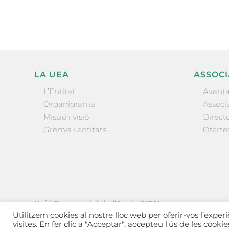
LA UEA
ASSOCI
L’Entitat
Avanta
Organigrama
Associa
Missió i visió
Directo
Gremis i entitats
Oferte
Unió Empresarial de l’Anoia (UEA)
Ctra. de Manresa, 131, 08700 – Igualada
(Barcelona)
Utilitzem cookies al nostre lloc web per oferir-vos l’exper
Tel 93 805 22 92
visites. En fer clic a "Acceptar", accepteu l'ús de les cooki