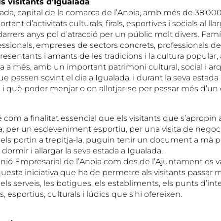
s visitants d’Igualada
lada, capital de la comarca de l’Anoia, amb més de 38.000
ant d’activitats culturals, firals, esportives i socials al llar
arrers anys pol d’atracció per un públic molt divers. Famíl
ssionals, empreses de sectors concrets, professionals de 
esentants i amants de les tradicions i la cultura popular, 
 a més, amb un important patrimoni cultural, social i ar
que passen sovint el dia a Igualada, i durant la seva estad
 què poder menjar o on allotjar-se per passar més d’un di
com a finalitat essencial que els visitants que s’apropin a 
ra, per un esdeveniment esportiu, per una visita de negoci
 els portin a trepitja-la, puguin tenir un document a mà 
a dormir i allargar la seva estada a Igualada.
Unió Empresarial de l’Anoia com des de l’Ajuntament es v
esta iniciativa que ha de permetre als visitants passar m
ls serveis, les botigues, els establiments, els punts d’inter
s, esportius, culturals i lúdics que s’hi ofereixen.