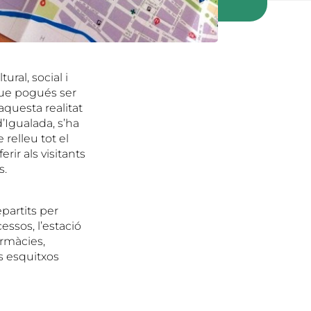
ural, social i
que pogués ser
aquesta realitat
’Igualada, s’ha
relleu tot el
rir als visitants
s.
partits per
essos, l’estació
armàcies,
s esquitxos