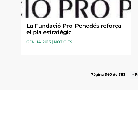
La Fundació Pro-Penedés reforça
el pla estratègic
GEN. 14, 2013
|
NOTÍCIES
Pàgina 340 de 383
<P
Subscriu-te a la UEA Magazi
electrònica periòdica amb i
l’actualitat empresarial de 