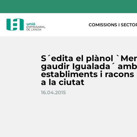
COMISSIONS I SECTO
S´edita el plànol `Men
gaudir Igualada´ amb
establiments i racons
a la ciutat
16.04.2015