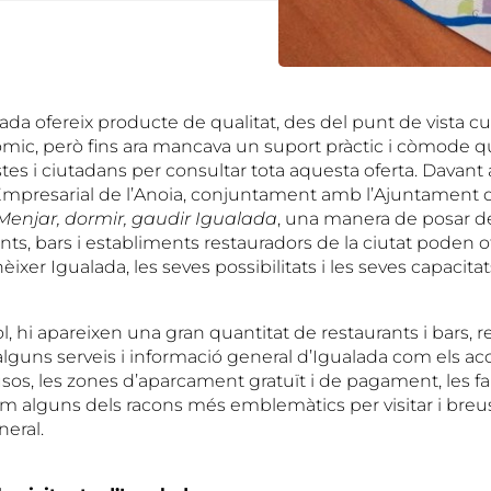
ada ofereix producte de qualitat, des del punt de vista cult
ic, però fins ara mancava un suport pràctic i còmode 
ristes i ciutadans per consultar tota aquesta oferta. Davant 
Empresarial de l’Anoia, conjuntament amb l’Ajuntament d
Menjar, dormir, gaudir Igualada
, una manera de posar de 
nts, bars i establiments restauradors de la ciutat poden ofe
ixer Igualada, les seves possibilitats i les seves capacitat
, hi apareixen una gran quantitat de restaurants i bars, re
lguns serveis i informació general d’Igualada com els acc
usos, les zones d’aparcament gratuït i de pagament, les f
 com alguns dels racons més emblemàtics per visitar i breu
neral.