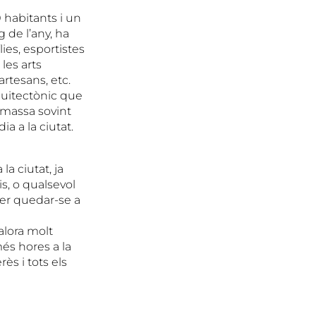
 habitants i un
g de l’any, ha
ies, esportistes
les arts
artesans, etc.
quitectònic que
a massa sovint
a a la ciutat.
la ciutat, ja
s, o qualsevol
per quedar-se a
alora molt
és hores a la
ès i tots els