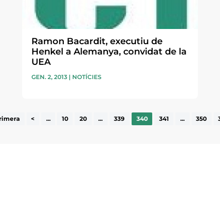
Ramon Bacardit, executiu de
Henkel a Alemanya, convidat de la
UEA
GEN. 2, 2013
|
NOTÍCIES
rimera
<
...
10
20
...
339
340
341
...
350
ne, publicació
nformació sobre
la comarca.
He llegit 