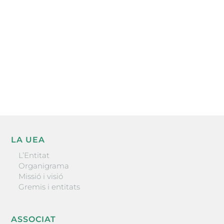
l’actualitat empresarial de la comarca.
He llegit i accepto la poítica de privacitat
ENVIAR
LA UEA
L’Entitat
Organigrama
Missió i visió
Gremis i entitats
ASSOCIAT