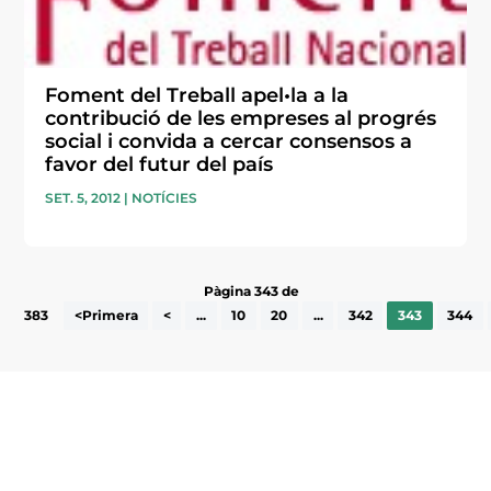
Foment del Treball apel•la a la
contribució de les empreses al progrés
social i convida a cercar consensos a
favor del futur del país
SET. 5, 2012
|
NOTÍCIES
Pàgina 343 de
383
<Primera
<
...
10
20
...
342
343
344
Subscriu-te a la UEA Magazine, publicació
electrònica periòdica amb informació sobre