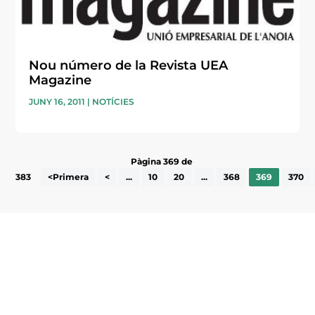
Nou número de la Revista UEA
Magazine
JUNY 16, 2011
|
NOTÍCIES
Pàgina 369 de
383
<Primera
<
...
10
20
...
368
369
370
Subscriu-te a la UEA Magazine, publicació
electrònica periòdica amb informació sobre
l’actualitat empresarial de la comarca.