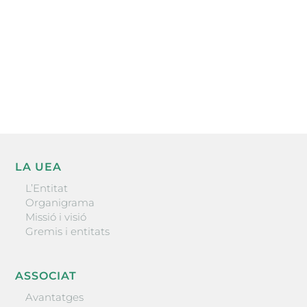
He llegit i accepto la poítica de privacitat
ENVIAR
LA UEA
L’Entitat
Organigrama
Missió i visió
Gremis i entitats
ASSOCIAT
Avantatges