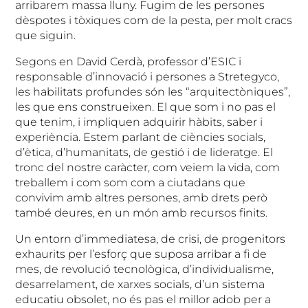
arribarem massa lluny. Fugim de les persones
dèspotes i tòxiques com de la pesta, per molt cracs
que siguin.
Segons en David Cerdà, professor d’ESIC i
responsable d’innovació i persones a Stretegyco,
les habilitats profundes són les “arquitectòniques”,
les que ens construeixen. El que som i no pas el
que tenim, i impliquen adquirir hàbits, saber i
experiència. Estem parlant de ciències socials,
d’ètica, d’humanitats, de gestió i de lideratge. El
tronc del nostre caràcter, com veiem la vida, com
treballem i com som com a ciutadans que
convivim amb altres persones, amb drets però
també deures, en un món amb recursos finits.
Un entorn d’immediatesa, de crisi, de progenitors
exhaurits per l’esforç que suposa arribar a fi de
mes, de revolució tecnològica, d’individualisme,
desarrelament, de xarxes socials, d’un sistema
educatiu obsolet, no és pas el millor adob per a