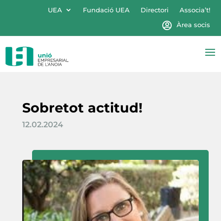
UEA
Fundació UEA
Directori
Associa’t!
Àrea socis
Sobretot actitud!
12.02.2024