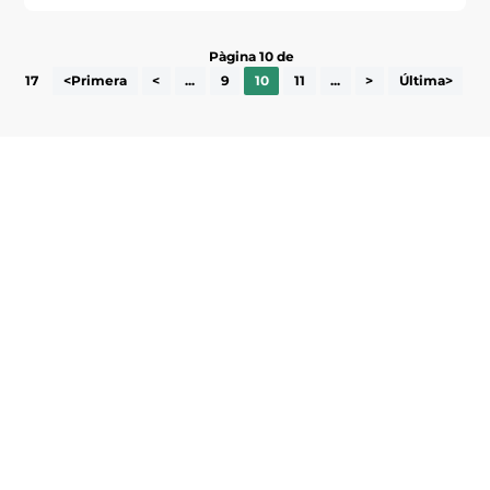
Pàgina 10 de
17
<Primera
<
...
9
10
11
...
>
Última>
Subscriu-te a la UEA Magazine, publicació
electrònica periòdica amb informació sobre
l’actualitat empresarial de la comarca.
He llegit i accepto la poítica de privacitat
ENVIAR