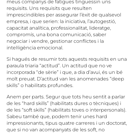
meus companys de fatigues tinguessin uns
requisits. Uns requisits que resulten
imprescindibles per assegurar l’èxit de qualsevol
empresa, i que serien: la iniciativa, l’autogestió,
capacitat analítica, professionalitat, lideratge,
compromís, una bona comunicació, saber
negociar i vendre, gestionar conflictes i la
intel·ligència emocional.
Si hagués de resumir tots aquests requisits en una
paraula triaria “actitud”. Un actitud que no ve
incorporada “de sèrie” i que, a dia d’avui, és un bé
molt preuat. D’actitud van les anomenades “deep
skills” o habilitats profundes.
Anem per parts. Segur que tots heu sentit a parlar
de les “hard skills” (habilitats dures o tècniques) i
de les “soft skills” (habilitats toves o interpersonals).
Sabeu també que, podem tenir unes hard
impressionants, tipus quatre carreres i un doctorat,
que si no van acompanyats de les soft, no