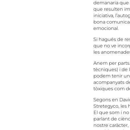
demanaria que e
que resulten imp
iniciativa, l’aut
bona comunicació
emocional.
Si hagués de res
que no ve incorp
les anomenades 
Anem per parts. 
tècniques) i de 
podem tenir une
acompanyats de 
tòxiques com de 
Segons en David
Stretegyco, les 
El que som i no 
parlant de ciènci
nostre caràcter