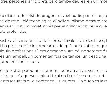
ltres persones, amb drets però també deures, en un mó
ediatesa, de crisi, de progenitors exhaurits per l’esforç
mes, de revolució tecnològica, d’individualisme, desarrela
stema educatiu obsolet, no és pas el millor adob per a que 
tats profundes.
stes de feina, ens cuidem prou d’avaluar els dos blocs, le
hi ha prou, hem d’incorporar les deep. “Laura, sobretot qu
 siguin professionals”, em demanen. Ara bé, no sempre és 
 és un rampell, un comentari fora de temps, un gest, una
 prou en cinc minuts.
rò, que si us pareu un moment i penseu en els vostres 
ríssim qui té aquesta actitud i qui no la té. De com és treb
ferents resultats que s’obtenen. I si dubteu, “la duda es la 