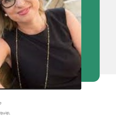
e
quip,