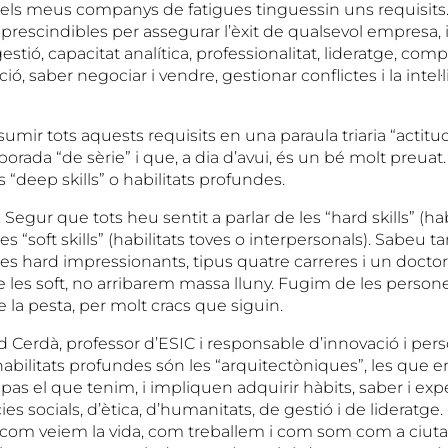
ls meus companys de fatigues tinguessin uns requisits.
rescindibles per assegurar l’èxit de qualsevol empresa, i
ogestió, capacitat analítica, professionalitat, lideratge, co
, saber negociar i vendre, gestionar conflictes i la intel·
umir tots aquests requisits en una paraula triaria “actitu
orada “de sèrie” i que, a dia d’avui, és un bé molt preuat.
“deep skills” o habilitats profundes.
Segur que tots heu sentit a parlar de les “hard skills” (hab
les “soft skills” (habilitats toves o interpersonals). Sabeu 
s hard impressionants, tipus quatre carreres i un doctora
les soft, no arribarem massa lluny. Fugim de les person
la pesta, per molt cracs que siguin.
 Cerdà, professor d’ESIC i responsable d’innovació i per
habilitats profundes són les “arquitectòniques”, les que 
pas el que tenim, i impliquen adquirir hàbits, saber i ex
es socials, d’ètica, d’humanitats, de gestió i de lideratge.
, com veiem la vida, com treballem i com som com a ciu