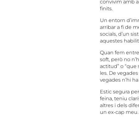
convivim amb a
finits.
Un entorn d’imm
arribar a fi de 
socials, d’un si
aquestes habili
Quan fem entrevi
soft, però no n’
actitud” o “que
les. De vegades
vegades n’hi ha
Estic segura pe
feina, teniu cla
altres i dels di
un ex-cap meu.