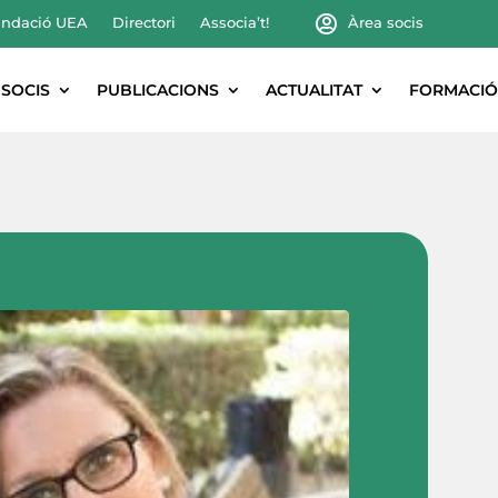
ndació UEA
Directori
Associa’t!
Àrea socis
SOCIS
PUBLICACIONS
ACTUALITAT
FORMACIÓ