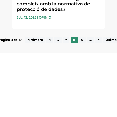
compleix amb la normativa de
protecció de dades?
JUL. 12, 2025
|
OPINIÓ
Pàgina 8 de 17
<Primera
<
...
7
8
9
...
>
Última
ne, publicació
nformació sobre
la comarca.
He llegit 