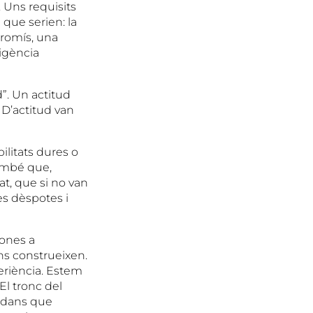
 Uns requisits
 que serien: la
mpromís, una
ligència
d”. Un actitud
 D’actitud van
ilitats dures o
també que,
t, que si no van
es dèspotes i
sones a
ens construeixen.
periència. Estem
 El tronc del
tadans que