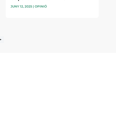
JUNY 12, 2025
|
OPINIÓ
>
i accepto la poítica de privacitat
ENVIAR