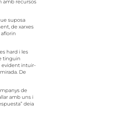
n amb recursos
 que suposa
ment, de xarxes
aflorin
s hard i les
e tinguin
evident intuir-
 mirada. De
companys de
allar amb uns i
respuesta” deia