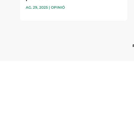
AG. 29, 2025
|
OPINIÓ
Subscriu-te a la UEA Magazi
electrònica periòdica amb i
l’actualitat empresarial de 