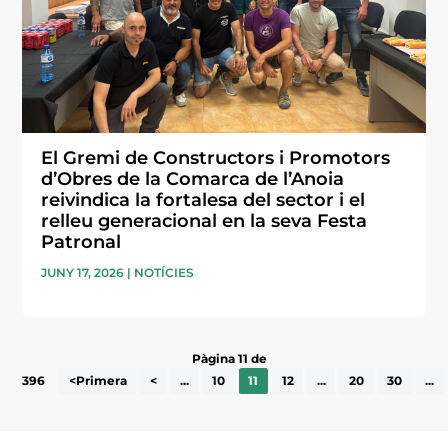
El Gremi de Constructors i Promotors
d’Obres de la Comarca de l’Anoia
reivindica la fortalesa del sector i el
relleu generacional en la seva Festa
Patronal
JUNY 17, 2026
|
NOTÍCIES
Pàgina 11 de
396
<Primera
<
...
10
11
12
...
20
30
...