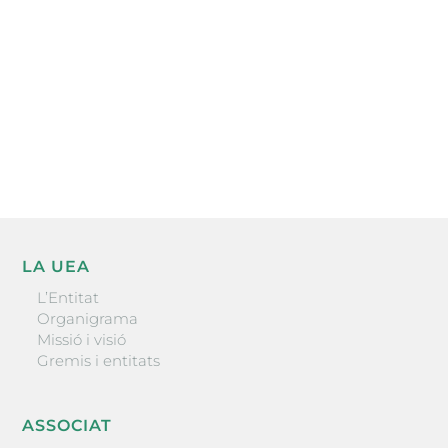
He llegit i accepto la poítica de privacitat
ENVIAR
LA UEA
L’Entitat
Organigrama
Missió i visió
Gremis i entitats
ASSOCIAT