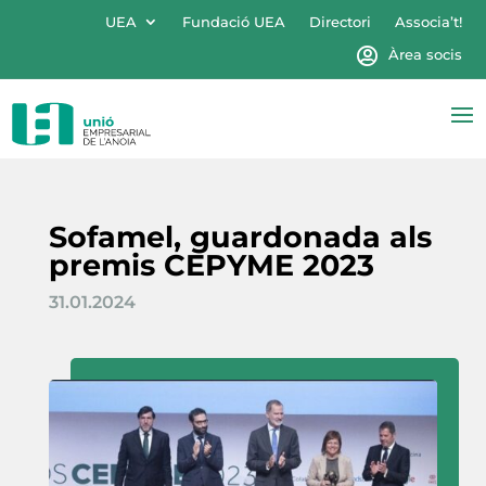
UEA
Fundació UEA
Directori
Associa’t!
Àrea socis
Sofamel, guardonada als
premis CEPYME 2023
31.01.2024