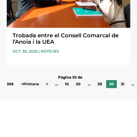
Trobada entre el Consell Comarcal de
l’Anoia i la UEA
OCT. 30, 2025
|
NOTÍCIES
Pàgina 30 de
396
<Primera
<
...
10
20
...
29
30
31
...
Subscriu-te a la UEA Magazine, publicació
electrònica periòdica amb informació sobre
l’actualitat empresarial de la comarca.