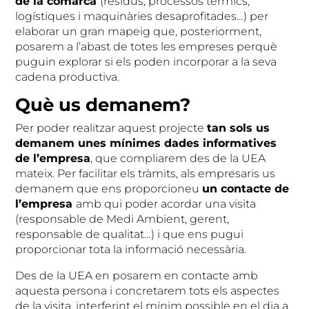
de la comarca
(residus, processos tèrmics,
logístiques i maquinàries desaprofitades…) per
elaborar un gran mapeig que, posteriorment,
posarem a l’abast de totes les empreses perquè
puguin explorar si els poden incorporar a la seva
cadena productiva.
Què us demanem?
Per poder realitzar aquest projecte
tan sols us
demanem unes mínimes dades informatives
de l’empresa
, que compliarem des de la UEA
mateix. Per facilitar els tràmits, als empresaris us
demanem que ens proporcioneu
un contacte de
l’empresa
amb qui poder acordar una visita
(responsable de Medi Ambient, gerent,
responsable de qualitat…) i que ens pugui
proporcionar tota la informació necessària.
Des de la UEA en posarem en contacte amb
aquesta persona i concretarem tots els aspectes
de la visita, interferint el mínim possible en el dia a