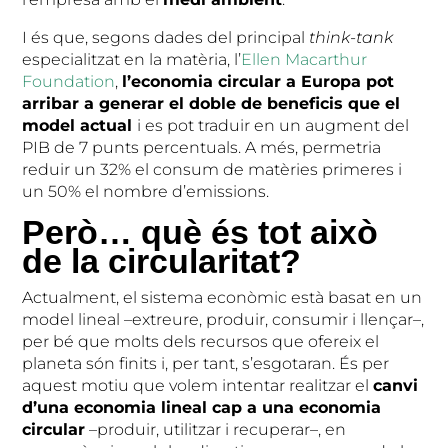
I és que, segons dades del principal
think-tank
especialitzat en la matèria, l’
Ellen Macarthur
Foundation
,
l’economia circular a Europa pot
arribar a generar el doble de beneficis que el
model actual
i es pot traduir en un augment del
PIB de 7 punts percentuals. A més, permetria
reduir un 32% el consum de matèries primeres i
un 50% el nombre d’emissions.
Però… què és tot això
de la circularitat?
Actualment, el sistema econòmic està basat en un
model lineal –extreure, produir, consumir i llençar–,
per bé que molts dels recursos que ofereix el
planeta són finits i, per tant, s’esgotaran. És per
aquest motiu que volem intentar realitzar el
canvi
d’una economia lineal cap a una economia
circular
–produir, utilitzar i recuperar–, en