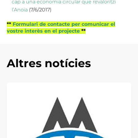
cap a una economia circular que revaloritzi
l’Anoia
(7/6/2017)
**
Formulari de contacte per comunicar el
vostre interès en el projecte
**
Altres notícies