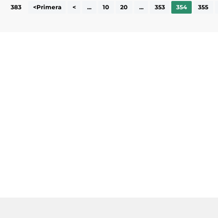
383
<Primera
<
...
10
20
...
353
354
355
Subscriu-te a la UEA Magazine, publicació
electrònica periòdica amb informació sobre
l’actualitat empresarial de la comarca.
He llegit i accepto la poítica de privacitat
ENVIAR