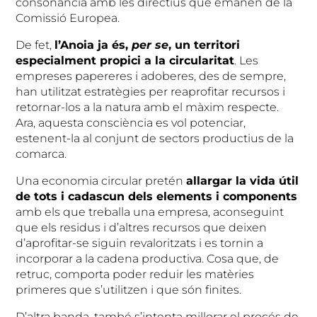
consonància amb les directius que emanen de la
Comissió Europea.
De fet,
l’Anoia ja és,
per se
, un territori
especialment propici a la circularitat
. Les
empreses papereres i adoberes, des de sempre,
han utilitzat estratègies per reaprofitar recursos i
retornar-los a la natura amb el màxim respecte.
Ara, aquesta consciència es vol potenciar,
estenent-la al conjunt de sectors productius de la
comarca.
Una economia circular pretén
allargar la vida útil
de tots i cadascun dels elements i components
amb els que treballa una empresa, aconseguint
que els residus i d’altres recursos que deixen
d’aprofitar-se siguin revaloritzats i es tornin a
incorporar a la cadena productiva. Cosa que, de
retruc, comporta poder reduir les matèries
primeres que s’utilitzen i que són finites.
D’altra banda, també s’intenta millorar el procés de