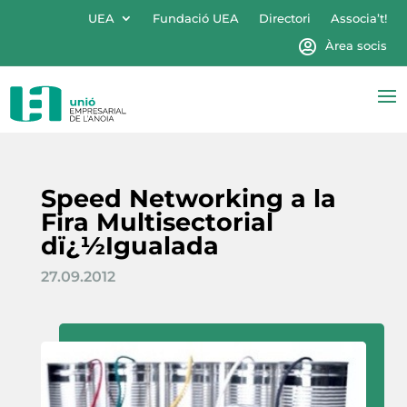
UEA
Fundació UEA
Directori
Associa’t!
Àrea socis
Speed Networking a la
Fira Multisectorial
dï¿½Igualada
27.09.2012