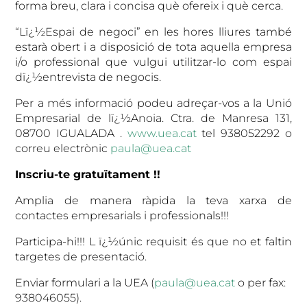
forma breu, clara i concisa què ofereix i què cerca.
“Lï¿½Espai de negoci” en les hores lliures també
estarà obert i a disposició de tota aquella empresa
i/o professional que vulgui utilitzar-lo com espai
dï¿½entrevista de negocis.
Per a més informació podeu adreçar-vos a la Unió
Empresarial de lï¿½Anoia. Ctra. de Manresa 131,
08700 IGUALADA .
www.uea.cat
tel 938052292 o
correu electrònic
paula@uea.cat
Inscriu-te gratuïtament
!!
Amplia de manera ràpida la teva xarxa de
contactes empresarials i professionals!!!
Participa-hi!!! L
ï¿½únic requisit és que no et faltin
targetes de presentació.
Enviar formulari a la UEA (
paula@uea.cat
o per fax:
938046055).