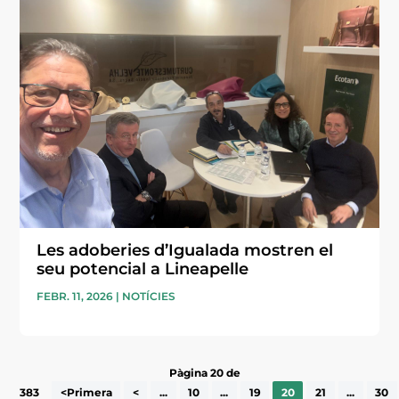
Les adoberies d’Igualada mostren el
seu potencial a Lineapelle
FEBR. 11, 2026
|
NOTÍCIES
Pàgina 20 de
383
<Primera
<
...
10
...
19
20
21
...
30