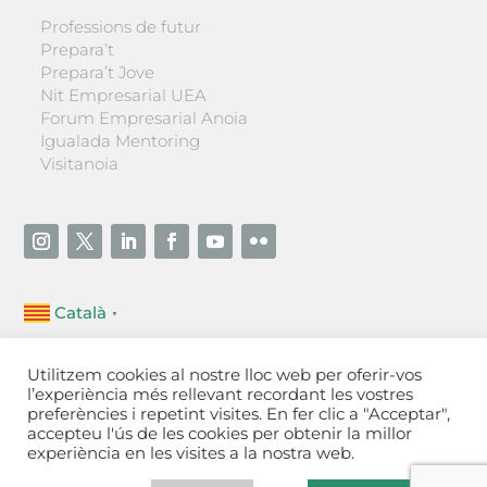
Professions de futur
Prepara’t
Prepara’t Jove
Nit Empresarial UEA
Forum Empresarial Anoia
Igualada Mentoring
Visitanoia
Català
▼
Unió Empresarial de l’Anoia (UEA)
Utilitzem cookies al nostre lloc web per oferir-vos
Ctra. de Manresa, 131, 08700 – Igualada
(Barcelona)
l’experiència més rellevant recordant les vostres
Tel 93 805 22 92
preferències i repetint visites. En fer clic a "Acceptar",
accepteu l'ús de les cookies per obtenir la millor
experiència en les visites a la nostra web.
Contactar
·
Avís legal
·
Política de privacitat
·
Política