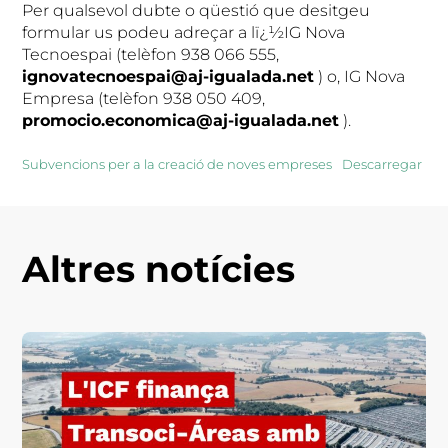
Per qualsevol dubte o qüestió que desitgeu
formular us podeu adreçar a lï¿½IG Nova
Tecnoespai (telèfon 938 066 555,
ignovatecnoespai@aj-igualada.net
) o, IG Nova
Empresa (telèfon 938 050 409,
promocio.economica@aj-igualada.net
).
Subvencions per a la creació de noves empreses
Descarregar
Altres notícies