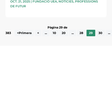
OCT. 21, 2025
|
FUNDACIÓ UEA
,
NOTÍCIES
,
PROFESSIONS
DE FUTUR
Pàgina 29 de
383
<Primera
<
...
10
20
...
28
29
30
...
Subscriu-te a la UEA Magazine, publicació
electrònica periòdica amb informació sobre
l’actualitat empresarial de la comarca.
He llegit i accepto la poítica de privacitat
ENVIAR