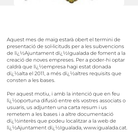
Aquest mes de maig estarà obert el termini de
presentació de sol•licituds per a les subvencions
de lï¿½Ajuntament dï¿½Igualada de foment a la
creació de noves empreses. Per a poder-hi optar
caldrà que lï¿½empresa hagi estat donada
dï¿½alta el 2011, a més dï¿½altres requisits que
consten a les bases.
Per aquest motiu, i amb la intenció que en feu
lï¿½oportuna difusió entre els vostres associats o
usuaris, us adjunten una carta resum i us
remetem a les bases i a altre documentació
dï¿½interès que podeu localitzar a la web de
lï¿½Ajuntament dï¿½Igualada, www.igualada.cat.