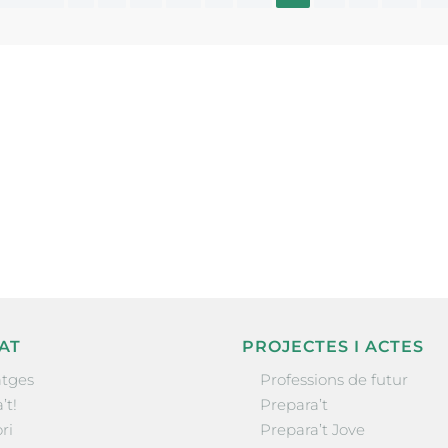
ne, publicació
nformació sobre
la comarca.
He llegit 
AT
PROJECTES I ACTES
tges
Professions de futur
’t!
Prepara’t
ri
Prepara’t Jove