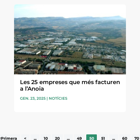
Les 25 empreses que més facturen
a l’Anoia
GEN. 23, 2025
|
NOTÍCIES
<Primera
<
...
10
20
...
49
50
51
...
60
70