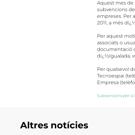
Aquest mes de ma
subvencions de
empreses. Per a
2011, a més dï¿½
Per aquest motiu
associats o usua
documentació d
dï¿½Igualada, w
Per qualsevol d
Tecnoespai (tel
Empresa (telèf
Subvencions per a 
Altres notícies