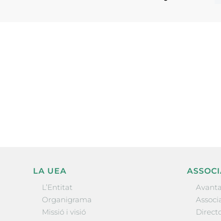
Subscriu-te a la UEA Magazi
electrònica periòdica amb i
l’actualitat empresarial de 
LA UEA
ASSOCI
L’Entitat
Avanta
Organigrama
Associa
Missió i visió
Directo