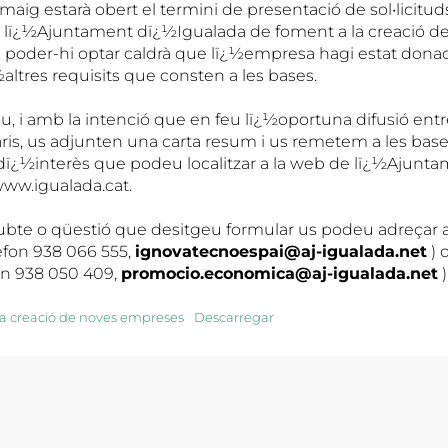
ig estarà obert el termini de presentació de sol•licituds
 lï¿½Ajuntament dï¿½Igualada de foment a la creació d
 poder-hi optar caldrà que lï¿½empresa hagi estat donad
altres requisits que consten a les bases.
, i amb la intenció que en feu lï¿½oportuna difusió entre
ris, us adjunten una carta resum i us remetem a les bases 
ï¿½interès que podeu localitzar a la web de lï¿½Ajunt
ww.igualada.cat.
ubte o qüestió que desitgeu formular us podeu adreçar 
èfon 938 066 555,
ignovatecnoespai@aj-igualada.net
) 
on 938 050 409,
promocio.economica@aj-igualada.net
)
la creació de noves empreses
Descarregar