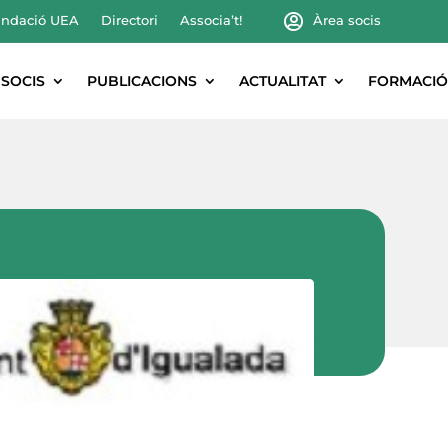
ndació UEA
Directori
Associa’t!
Àrea socis
SOCIS
PUBLICACIONS
ACTUALITAT
FORMACIÓ