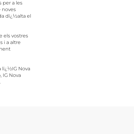
 per a les
e noves
a dï¿½alta el
 els vostres
i a altre
ament
a lï¿½IG Nova
o, IG Nova
.