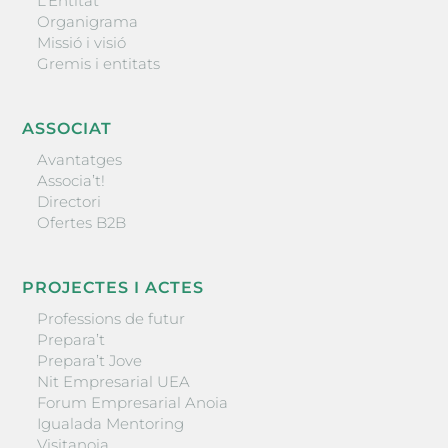
L’Entitat
Organigrama
Missió i visió
Gremis i entitats
ASSOCIAT
Avantatges
Associa’t!
Directori
Ofertes B2B
PROJECTES I ACTES
Professions de futur
Prepara’t
Prepara’t Jove
Nit Empresarial UEA
Forum Empresarial Anoia
Igualada Mentoring
Visitanoia