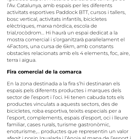
l’Av. Catalunya, amb espais per les diferents
activitats esportives Paddock BTT, cursos i tallers,
bosc vertical, activitats infantils, bicicletes
elèctriques, marxa nòrdica, escola de
trial,rocòdrom… Hi haurà un espai dedicat a la
mostra comercial i s’organitzarà paral·lelament el
4Factors, una cursa de 6km, amb constants
obstacles relacionats amb els 4 elements, foc, aire,
terra i aigua.
Fira comercial de la comarca
En la zona destinada a la fira s’hi destinaran els
espais pels diferents productes i marques dels
sector de l’esport i l’oci. Hi tenen cabuda tots els
productes vinculats a aquests sectors, des de
bicicletes, roba esportiva, teixits especials per a
l’esport, complements, espais d’esport, oci i lleure
familiar, cases rurals, turisme gastronòmic,
enoturisme,… productes que representin un valor
afegit i posin Igualada i l’Anoia al mapa de l’esport i