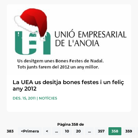
La UEA us desitja bones festes i un feliç
any 2012
DES. 15, 2011
|
NOTÍCIES
Pàgina 358 de
383
<Primera
<
...
10
20
...
357
358
359