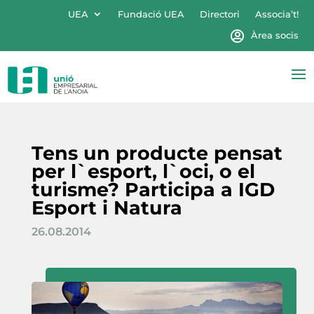
UEA
Fundació UEA
Directori
Associa’t!
Àrea socis
Tens un producte pensat
per l`esport, l`oci, o el
turisme? Participa a IGD
Esport i Natura
26.08.2014