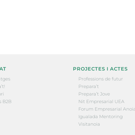
ne, publicació
nformació sobre
la comarca.
He llegit 
AT
PROJECTES I ACTES
tges
Professions de futur
’t!
Prepara’t
ri
Prepara’t Jove
s B2B
Nit Empresarial UEA
Forum Empresarial Anoi
Igualada Mentoring
Visitanoia