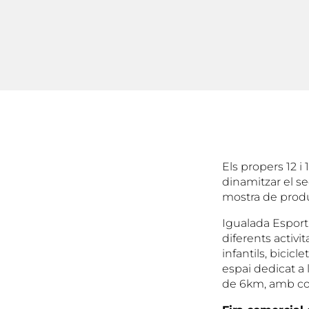
Els propers 12 i
dinamitzar el se
mostra de produc
Igualada Esport 
diferents activit
infantils, bicic
espai dedicat a 
de 6km, amb cons