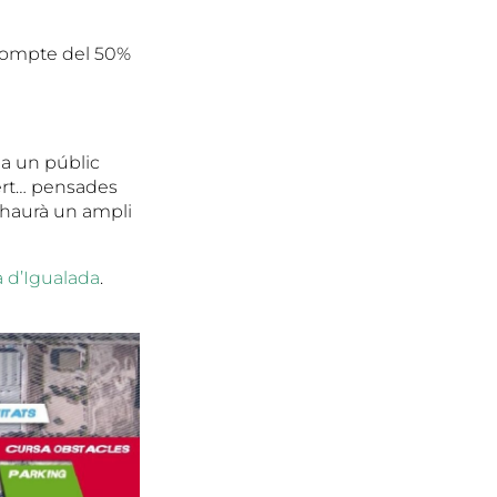
scompte del 50%
 a un públic
ert… pensades
 haurà un ampli
a d’Igualada
.