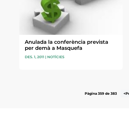
Anulada la conferència prevista
per demà a Masquefa
DES. 1, 2011
|
NOTÍCIES
Pàgina 359 de 383
<P