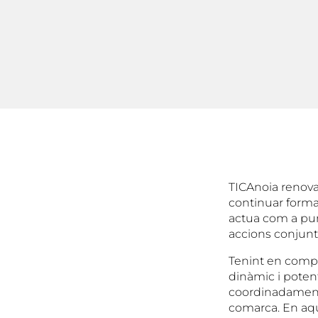
TICAnoia renova 
continuar forma
actua com a pun
accions conjun
Tenint en compt
dinàmic i potent
coordinadament 
comarca. En aqu