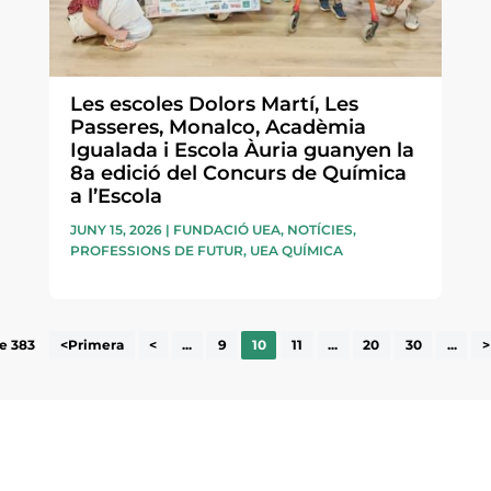
Les escoles Dolors Martí, Les
Passeres, Monalco, Acadèmia
Igualada i Escola Àuria guanyen la
8a edició del Concurs de Química
a l’Escola
JUNY 15, 2026
|
FUNDACIÓ UEA
,
NOTÍCIES
,
PROFESSIONS DE FUTUR
,
UEA QUÍMICA
e 383
<Primera
<
...
9
10
11
...
20
30
...
>
ne, publicació