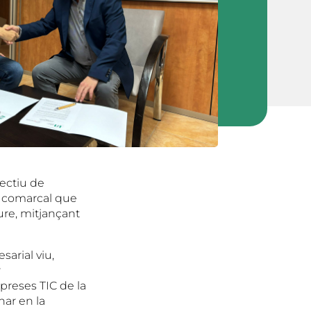
jectiu de
t comarcal que
ure, mitjançant
arial viu,
r
preses TIC de la
nar en la