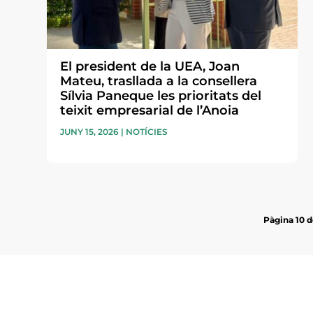
El president de la UEA, Joan
Mateu, trasllada a la consellera
Sílvia Paneque les prioritats del
teixit empresarial de l’Anoia
JUNY 15, 2026
|
NOTÍCIES
Pàgina 10 d
Subscriu-te a la UEA Magazi