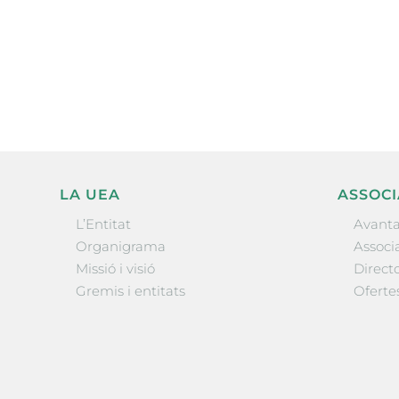
electrònica periòdica amb i
l’actualitat empresarial de 
LA UEA
ASSOCI
L’Entitat
Avanta
Organigrama
Associa
Missió i visió
Directo
Gremis i entitats
Oferte