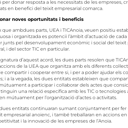
 per donar resposta a les necessitats de les empreses, cr
ts en benefici del teixit empresarial comarca.
onar noves oportunitats i beneficis
ix que ambdues parts, UEA i TICAnoia, veuen positiu estab
sa i organitzada es potenciï l’àmbit d’actuació de cada e
ar junts pel desenvolupament econòmic i social del teixit
l, i del sector TIC en particular.
ignatura d’aquest acord, les dues parts resolen que TICAn
accions de la UEA que organitza amb els diferents col·lecti
 compartir i cooperar entre si, i per a poder ajudar els col
; i a la vegada, les dues entitats estableixen que compar
mútuament a participar i col·laborar dels actes que consid
 tinguin una relació específica amb les TIC o tecnologies 
en mútuament per l’organització d’actes o activitats.
dues entitats continuaran sumant conjuntament per fer
xit empresarial anoienc, i també treballaran en accions en
etitivitat i la innovació de les empreses de l’Anoia.