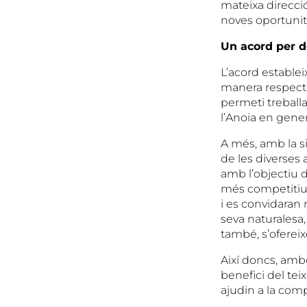
mateixa direcció
noves oportunita
Un acord per d
L’acord estable
manera respectuo
permeti treball
l’Anoia en genera
A més, amb la s
de les diverses 
amb l’objectiu de
més competitius
i es convidaran 
seva naturalesa,
també, s’ofereix
Així doncs, amb
benefici del tei
ajudin a la comp