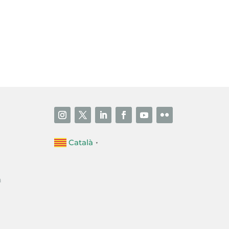
i accepto la poítica de privacitat
ENVIAR
Català
▼
a