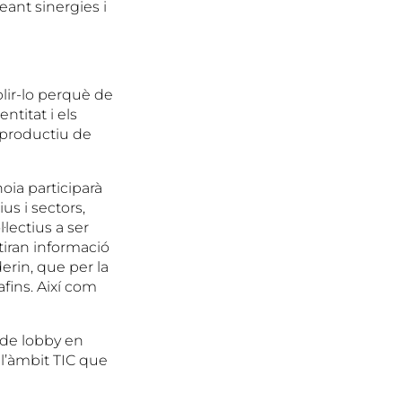
eant sinergies i
lir-lo perquè de
ntitat i els
 productiu de
oia participarà
us i sectors,
·lectius a ser
tiran informació
erin, que per la
afins. Així com
 de lobby en
 l’àmbit TIC que