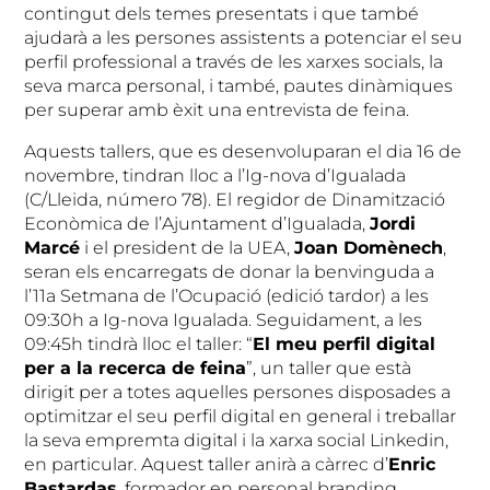
contingut dels temes presentats i que també
ajudarà a les persones assistents a potenciar el seu
perfil professional a través de les xarxes socials, la
seva marca personal, i també, pautes dinàmiques
per superar amb èxit una entrevista de feina.
Aquests tallers, que es desenvoluparan el dia 16 de
novembre, tindran lloc a l’Ig-nova d’Igualada
(C/Lleida, número 78). El regidor de Dinamització
Econòmica de l’Ajuntament d’Igualada,
Jordi
Marcé
i el president de la UEA,
Joan Domènech
,
seran els encarregats de donar la benvinguda a
l’11a Setmana de l’Ocupació (edició tardor) a les
09:30h a Ig-nova Igualada. Seguidament, a les
09:45h tindrà lloc el taller: “
El meu perfil digital
per a la recerca de feina
”, un taller que està
dirigit per a totes aquelles persones disposades a
optimitzar el seu perfil digital en general i treballar
la seva empremta digital i la xarxa social Linkedin,
en particular. Aquest taller anirà a càrrec d’
Enric
Bastardas
, formador en personal branding,