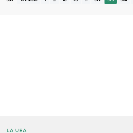
383
<Primera
<
...
10
20
...
372
373
374
Subscriu-te a la UEA Magazine, publicació
electrònica periòdica amb informació sobre
l’actualitat empresarial de la comarca.
He llegit i accepto la poítica de privacitat
ENVIAR
LA UEA