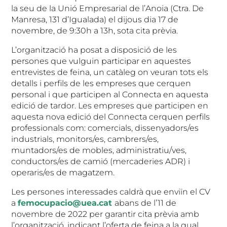
la seu de la Unió Empresarial de l’Anoia (Ctra. De
Manresa, 131 d’Igualada) el dijous dia 17 de
novembre, de 9:30h a 13h, sota cita prèvia.
L’organització ha posat a disposició de les
persones que vulguin participar en aquestes
entrevistes de feina, un catàleg on veuran tots els
detalls i perfils de les empreses que cerquen
personal i que participen al Connecta en aquesta
edició de tardor. Les empreses que participen en
aquesta nova edició del Connecta cerquen perfils
professionals com: comercials, dissenyadors/es
industrials, monitors/es, cambrers/es,
muntadors/es de mobles, administratiu/ves,
conductors/es de camió (mercaderies ADR) i
operaris/es de magatzem.
Les persones interessades caldrà que enviïn el CV
a
femocupacio@uea.cat
abans de l’11 de
novembre de 2022 per garantir cita prèvia amb
l’organització, indicant l’oferta de feina a la qual