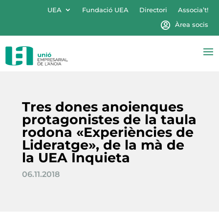
UEA
Fundació UEA
Directori
Associa’t!
Àrea socis
Tres dones anoienques
protagonistes de la taula
rodona «Experiències de
Lideratge», de la mà de
la UEA Inquieta
06.11.2018