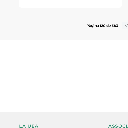
Pàgina 120 de 383
<
Subscriu-te a la UEA Magazi
electrònica periòdica amb i
l’actualitat empresarial de 
LA UEA
ASSOCI