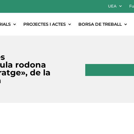
UEA
Fu
RIALS
PROJECTES I ACTES
BORSA DE TREBALL
es
aula rodona
atge», de la
a