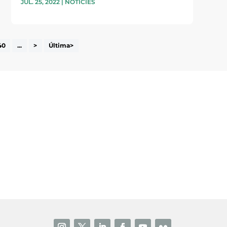
JUL. 25, 2022
|
NOTÍCIES
40
...
>
Última>
i accepto la poítica de privacitat
ENVIAR