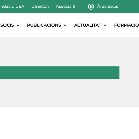
ndació UEA
Directori
Associa’t!
Àrea socis
SOCIS
PUBLICACIONS
ACTUALITAT
FORMACIÓ