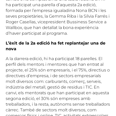
ha participat una parella d’aquesta 2a edició,
formada per l’empresa igualadina Nona BCN i les
seves propietàries, la Gemma Riba i la Sílvia Farrés i
Roger Casellas, vicepresident Bussiness Service a
Wallbox, que han detallat la bona experiència
d’haver participat al programa.
L’èxit de la 2a edició ha fet replantejar una de
nova
A la darrera edició, hi ha participat 18 parelles. El
perfil dels mentors i mentores que han entrat al
projecte, el 25% són empresaris, i el 75%, directius o
directives d’empresa, i de sectors empresarials
molt diversos com: carburants, comerç, serveis,
indústria del metall, gestió de residus i TIC. En
canvi, els mentorats que han participat en aquesta
segona edició, el 30% són empreses amb
treballadors, i la resta, autònoms sense treballadors
càrrec. També de sectors molt diversos, com
comerços físics i online, TIC, activitats extraescolars,