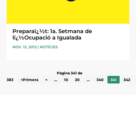
Preparaï¿½t: 1a. Setmana de
lï¿½Ocupació a Igualada
NOV. 12, 2012
|
NOTÍCIES
Pàgina 341 de
383
<Primera
<
...
10
20
...
340
341
342
Subscriu-te a la UEA Magazine, publicació
electrònica periòdica amb informació sobre
l’actualitat empresarial de la comarca.