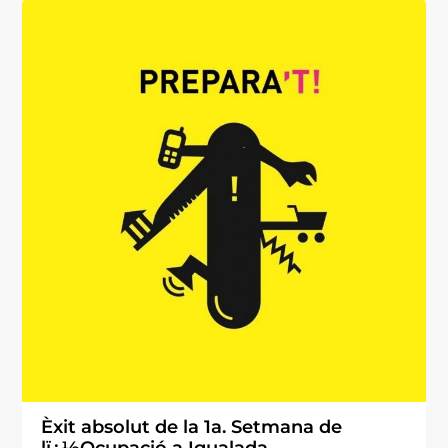
Èxit absolut de la 1a. Setmana de
lï¿½Ocupació a Igualada