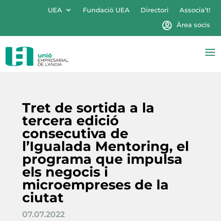
UEA
Fundació UEA
Directori
Associa’t!
Àrea socis
Tret de sortida a la
tercera edició
consecutiva de
l’Igualada Mentoring, el
programa que impulsa
els negocis i
microempreses de la
ciutat
07.07.2022