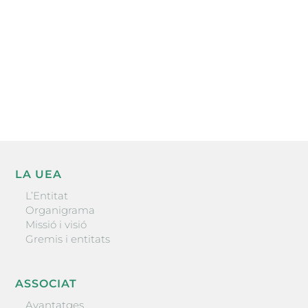
He llegit i accepto la poítica de privacitat
ENVIAR
LA UEA
L’Entitat
Organigrama
Missió i visió
Gremis i entitats
ASSOCIAT
Avantatges