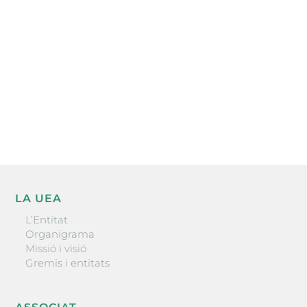
l’actualitat empresarial de la comarca.
He llegit i accepto la poítica de privacitat
ENVIAR
LA UEA
L’Entitat
Organigrama
Missió i visió
Gremis i entitats