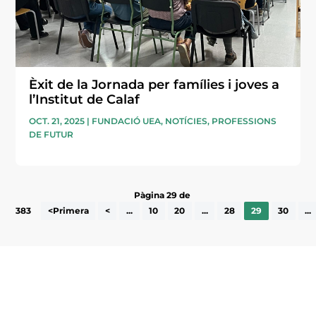
Èxit de la Jornada per famílies i joves a
l’Institut de Calaf
OCT. 21, 2025
|
FUNDACIÓ UEA
,
NOTÍCIES
,
PROFESSIONS
DE FUTUR
Pàgina 29 de
383
<Primera
<
...
10
20
...
28
29
30
...
Subscriu-te a la UEA Magazine, publicació
electrònica periòdica amb informació sobre