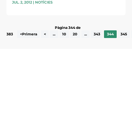
JUL. 2, 2012
|
NOTÍCIES
Pàgina 344 de
383
<Primera
<
...
10
20
...
343
344
345
Subscriu-te a la UEA Magazine, publicació
electrònica periòdica amb informació sobre
l’actualitat empresarial de la comarca.
He llegit i accepto la poítica de privacitat
ENVIAR