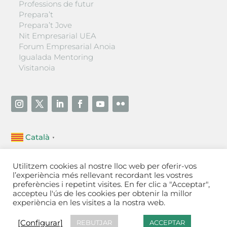
Professions de futur
Prepara’t
Prepara’t Jove
Nit Empresarial UEA
Forum Empresarial Anoia
Igualada Mentoring
Visitanoia
Català
▼
Unió Empresarial de l’Anoia (UEA)
Utilitzem cookies al nostre lloc web per oferir-vos
Ctra. de Manresa, 131, 08700 – Igualada
(Barcelona)
l’experiència més rellevant recordant les vostres
Tel 93 805 22 92
preferències i repetint visites. En fer clic a "Acceptar",
accepteu l'ús de les cookies per obtenir la millor
experiència en les visites a la nostra web.
Contactar
·
Avís legal
·
Política de privacitat
·
Política
de cookies
[Configurar]
[Configurar]
REBUTJAR
ACCEPTAR