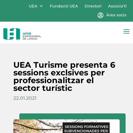
UEA
Fundació UEA
Directori
Associa’t!
Àrea socis
UEA Turisme presenta 6
sessions exclsives per
professionalitzar el
sector turístic
22.01.2021