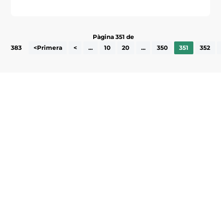
Pàgina 351 de
383
<Primera
<
...
10
20
...
350
351
352
Subscriu-te a la UEA Magazine, publicació
electrònica periòdica amb informació sobre
l’actualitat empresarial de la comarca.
He llegit i accepto la poítica de privacitat
ENVIAR