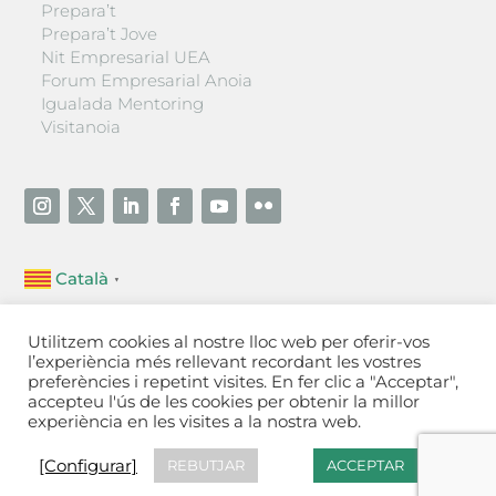
Prepara’t
Prepara’t Jove
Nit Empresarial UEA
Forum Empresarial Anoia
Igualada Mentoring
Visitanoia
Català
▼
Unió Empresarial de l’Anoia (UEA)
Utilitzem cookies al nostre lloc web per oferir-vos
Ctra. de Manresa, 131, 08700 – Igualada
(Barcelona)
l’experiència més rellevant recordant les vostres
Tel 93 805 22 92
preferències i repetint visites. En fer clic a "Acceptar",
accepteu l'ús de les cookies per obtenir la millor
experiència en les visites a la nostra web.
Contactar
·
Avís legal
·
Política de privacitat
·
Política
de cookies
[Configurar]
[Configurar]
REBUTJAR
ACCEPTAR
Fet a Igualada per Aladetres