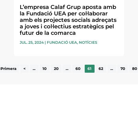
L’empresa Calaf Grup aposta amb
la Fundació UEA per col·laborar
amb els projectes socials adreçats
a joves i col·lectius estratègics pel
futur de la comarca
JUL. 25, 2024
|
FUNDACIÓ UEA
,
NOTÍCIES
<Primera
<
...
10
20
...
60
61
62
...
70
80
ne, publicació
nformació sobre
la comarca.
He llegit 