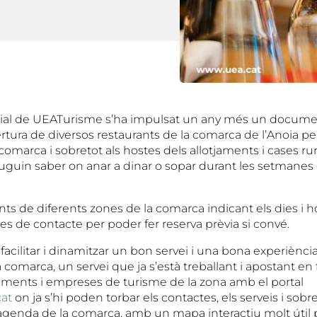
rial de UEATurisme s’ha impulsat un any més un docume
ertura de diversos restaurants de la comarca de l’Anoia per t
a comarca i sobretot als hostes dels allotjaments i cases rur
guin saber on anar a dinar o sopar durant les setmanes 
ts de diferents zones de la comarca indicant els dies i ho
es de contacte per poder fer reserva prèvia si convé.
 facilitar i dinamitzar un bon servei i una bona experiència
 comarca, un servei que ja s’està treballant i apostant en
liments i empreses de turisme de la zona amb el portal
cat
on ja s’hi poden torbar els contactes, els serveis i sobre
l’agenda de la comarca, amb un mapa interactiu molt útil 