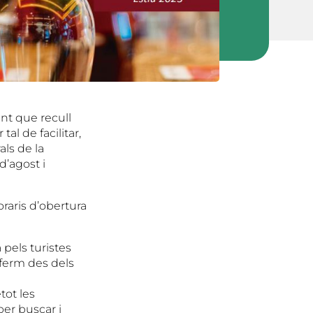
nt que recull
al de facilitar,
als de la
d’agost i
raris d’obertura
 pels turistes
 ferm des dels
tot les
per buscar i