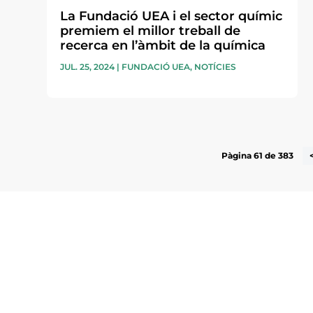
La Fundació UEA i el sector químic
premiem el millor treball de
recerca en l’àmbit de la química
JUL. 25, 2024
|
FUNDACIÓ UEA
,
NOTÍCIES
Pàgina 61 de 383
Subscriu-te a la UEA Magazi
electrònica periòdica amb i
l’actualitat empresarial de 