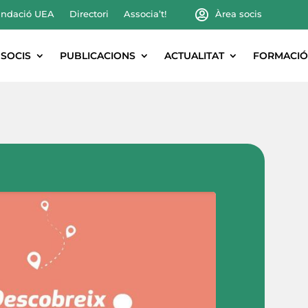
ndació UEA
Directori
Associa’t!
Àrea socis
SOCIS
PUBLICACIONS
ACTUALITAT
FORMACIÓ