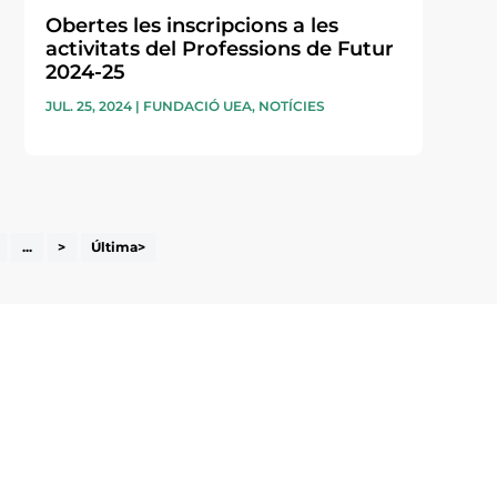
Obertes les inscripcions a les
activitats del Professions de Futur
2024-25
JUL. 25, 2024
|
FUNDACIÓ UEA
,
NOTÍCIES
...
>
Última>
i accepto la poítica de privacitat
ENVIAR