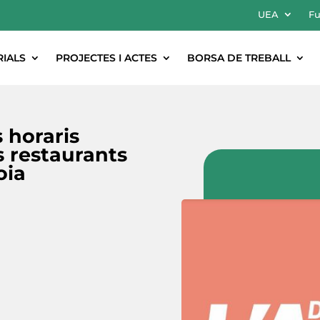
UEA
Fu
RIALS
PROJECTES I ACTES
BORSA DE TREBALL
 horaris
s restaurants
oia