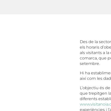
Des de la secto
els horaris d’ob
als visitants a l
comarca, que pu
setembre.
Hi ha establimen
així com les dad
L’objectiu és de
que trepitgen la
diferents estab
www.visitanoia.
experiències i 