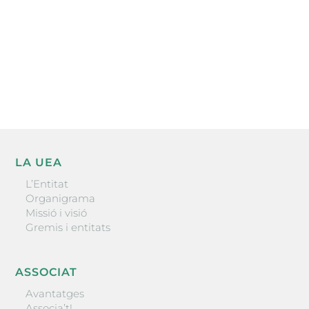
He llegit i accepto la poítica de privacitat
ENVIAR
LA UEA
L’Entitat
Organigrama
Missió i visió
Gremis i entitats
ASSOCIAT
Avantatges
Associa’t!