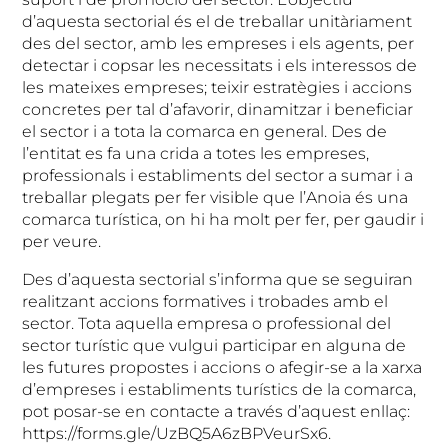
d’aquesta sectorial és el de treballar unitàriament
des del sector, amb les empreses i els agents, per
detectar i copsar les necessitats i els interessos de
les mateixes empreses; teixir estratègies i accions
concretes per tal d’afavorir, dinamitzar i beneficiar
el sector i a tota la comarca en general. Des de
l’entitat es fa una crida a totes les empreses,
professionals i establiments del sector a sumar i a
treballar plegats per fer visible que l’Anoia és una
comarca turística, on hi ha molt per fer, per gaudir i
per veure.
Des d’aquesta sectorial s’informa que se seguiran
realitzant accions formatives i trobades amb el
sector. Tota aquella empresa o professional del
sector turístic que vulgui participar en alguna de
les futures propostes i accions o afegir-se a la xarxa
d’empreses i establiments turístics de la comarca,
pot posar-se en contacte a través d’aquest enllaç:
https://forms.gle/UzBQ5A6zBPVeurSx6.