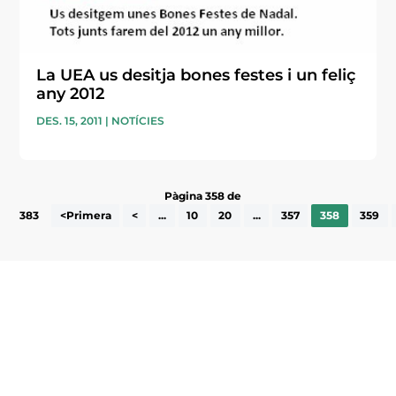
La UEA us desitja bones festes i un feliç
any 2012
DES. 15, 2011
|
NOTÍCIES
Pàgina 358 de
383
<Primera
<
...
10
20
...
357
358
359
Subscriu-te a la UEA Magazine, publicació
electrònica periòdica amb informació sobre
l’actualitat empresarial de la comarca.