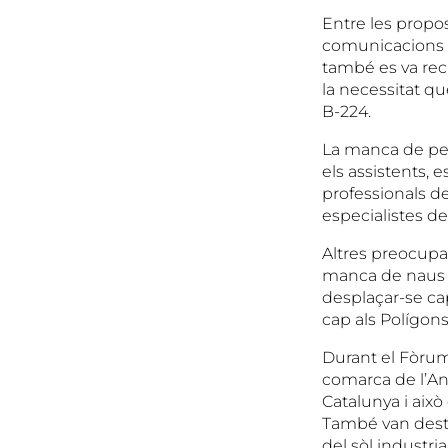
Entre les propos
comunicacions 
també es va recl
la necessitat qu
B-224.
La manca de pers
els assistents, 
professionals del
especialistes de
Altres preocupa
manca de naus d
desplaçar-se cap
cap als Polígons
Durant el Fòrum 
comarca de l’Ano
Catalunya i això 
També van destac
del sòl industri