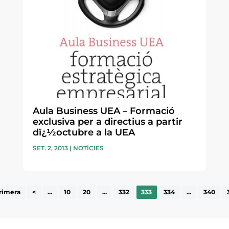
Aula Business UEA – Formació
exclusiva per a directius a partir
dï¿½octubre a la UEA
SET. 2, 2013
|
NOTÍCIES
rimera
<
...
10
20
...
332
333
334
...
340