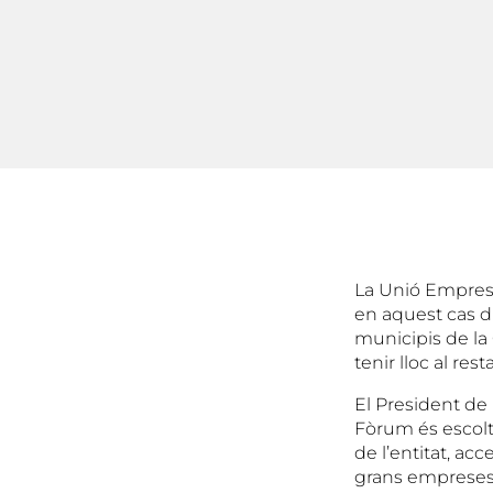
La Unió Empresa
en aquest cas d
municipis de la 
tenir lloc al re
El President de 
Fòrum és escolta
de l’entitat, ac
grans empreses