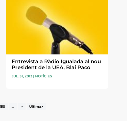
Entrevista a Ràdio Igualada al nou
President de la UEA, Blai Paco
JUL. 31, 2013
|
NOTÍCIES
350
...
>
Última>