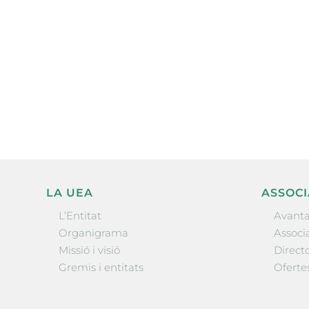
Subscriu-te a la UEA Magazi
electrònica periòdica amb i
l’actualitat empresarial de 
LA UEA
ASSOCI
L’Entitat
Avanta
Organigrama
Associa
Missió i visió
Directo
Gremis i entitats
Oferte