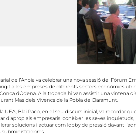
rial de l’Anoia va celebrar una nova sessió del Fòrum Em
irigit a les empreses de diferents sectors econòmics ubi
Conca dÒdena. A la trobada hi van assistir una vintena d’
staurant Mas dels Vivencs de la Pobla de Claramunt.
la UEA, Blai Paco, en el seu discurs inicial, va recordar que
r d’aprop als empresaris, conèixer les seves inquietuds, i
celerar solucions i actuar com lobby de pressió davant l’adm
 subministradores.