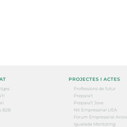
ne, publicació
nformació sobre
la comarca.
He llegit 
AT
PROJECTES I ACTES
tges
Professions de futur
’t!
Prepara’t
ri
Prepara’t Jove
s B2B
Nit Empresarial UEA
Forum Empresarial Anoi
Igualada Mentoring