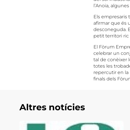
l’Anoia, algunes
Els empresaris t
afirmar que és u
desconeguda. En
petit territori r
El Fòrum Empres
celebrar un conj
tal de conèixer 
totes les trobad
repercutir en la
finals dels Fòr
Altres notícies