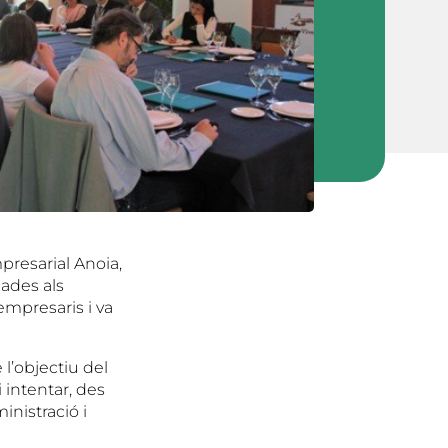
presarial Anoia,
cades als
empresaris i va
 l’objectiu del
 intentar, des
inistració i