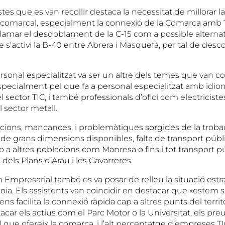
tes que es van recollir destaca la necessitat de millorar l
comarcal, especialment la connexió de la Comarca amb 
amar el desdoblament de la C-15 com a possible alternativa
e s’activi la B-40 entre Abrera i Masquefa, per tal de desc
onal especialitzat va ser un altre dels temes que van coin
especialment pel que fa a personal especialitzat amb idio
 sector TIC, i també professionals d’ofici com electricistes
l sector metall.
cions, mancances, i problemàtiques sorgides de la trobad
e grans dimensions disponibles, falta de transport públ
 a altres poblacions com Manresa o fins i tot transport p
 dels Plans d’Arau i les Gavarreres.
Empresarial també es va posar de relleu la situació estra
ia. Els assistents van coincidir en destacar que «estem si
ens facilita la connexió ràpida cap a altres punts del territo
ar els actius com el Parc Motor o la Universitat, els pre
al que ofereix la comarca, i l’alt percentatge d’empreses T