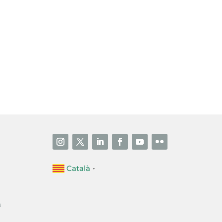
i accepto la poítica de privacitat
ENVIAR
Català
▼
a