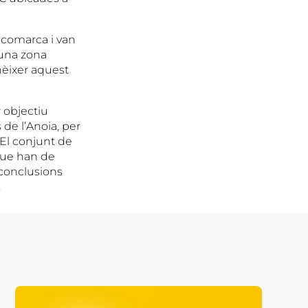
a comarca i van
s una zona
nèixer aquest
 objectiu
 de l’Anoia, per
 El conjunt de
 que han de
 conclusions
.