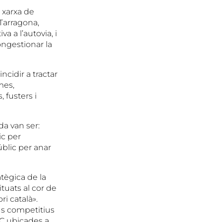
a xarxa de
Tarragona,
 a l’autovia, i
ongestionar la
cidir a tractar
mes,
, fusters i
a van ser:
ic per
úblic per anar
tègica de la
tuats al cor de
ri català».
us competitius
IC ubicades a