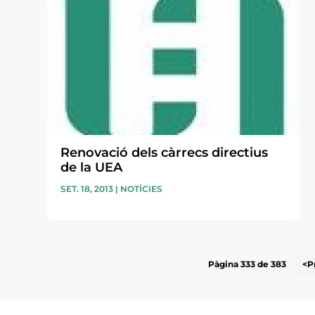
Renovació dels càrrecs directius
de la UEA
SET. 18, 2013
|
NOTÍCIES
Pàgina 333 de 383
<P