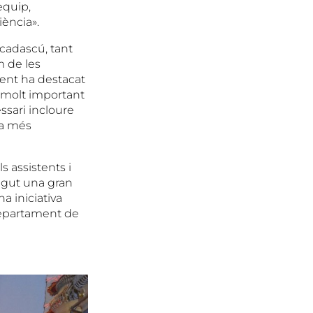
equip,
iència».
 cadascú, tant
m de les
ent ha destacat
 molt important
ssari incloure
na més
s assistents i
ingut una gran
a iniciativa
 Departament de