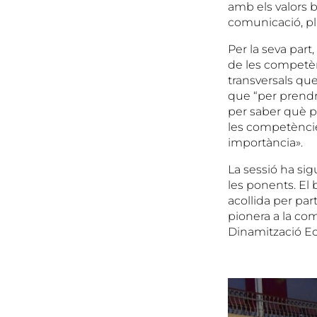
amb els valors b
comunicació, plan
Per la seva par
de les competèn
transversals qu
que “per prendr
per saber què p
les competènci
importància».
La sessió ha sig
les ponents. El 
acollida per par
pionera a la co
Dinamització Eco