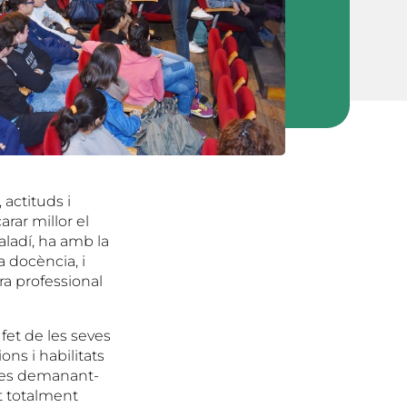
 actituds i
rar millor el
ualadí, ha amb la
 docència, i
ra professional
fet de les seves
ons i habilitats
oves demanant-
it totalment