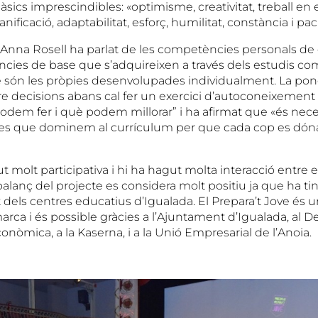
àsics imprescindibles: «optimisme, creativitat, treball en 
ificació, adaptabilitat, esforç, humilitat, constància i pac
t, Anna Rosell ha parlat de les competències personals de
cies de base que s’adquireixen a través dels estudis co
e són les pròpies desenvolupades individualment. La pon
e decisions abans cal fer un exercici d’autoconeixement
odem fer i què podem millorar” i ha afirmat que «és nece
es que dominem al currículum per que cada cop es dó
ut molt participativa i hi ha hagut molta interacció entre el
balanç del projecte es considera molt positiu ja que ha t
t dels centres educatius d’Igualada. El Prepara’t Jove és un
marca i és possible gràcies a l’Ajuntament d’Igualada, al
nòmica, a la Kaserna, i a la Unió Empresarial de l’Anoia.