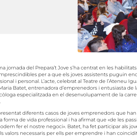
a jornada del Prepara’t Jove s’ha centrat en les habilitats,
prescindibles per a que els joves assistents puguin enca
sional i personal. L’acte, celebrat al Teatre de l’Ateneu Ig
Maria Batet, entrenadora d’emprenedors i entusiasta de la
icòloga especialitzada en el desenvolupament de la carre
.
presentat diferents casos de joves emprenedors que han 
a forma de vida professional i ha afirmat que «de les passi
dem fer el nostre negoci». Batet, ha fet participar als j
ls valors necessaris per ells per emprendre i han coincid