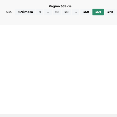
Pàgina 369 de
383
<Primera
<
...
10
20
...
368
369
370
Subscriu-te a la UEA Magazine, publicació
electrònica periòdica amb informació sobre
l’actualitat empresarial de la comarca.
He llegit i accepto la poítica de privacitat
ENVIAR