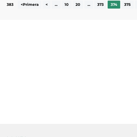
383
<Primera
<
...
10
20
...
373
374
375
Subscriu-te a la UEA Magazine, publicació
electrònica periòdica amb informació sobre
l’actualitat empresarial de la comarca.
He llegit i accepto la poítica de privacitat
ENVIAR