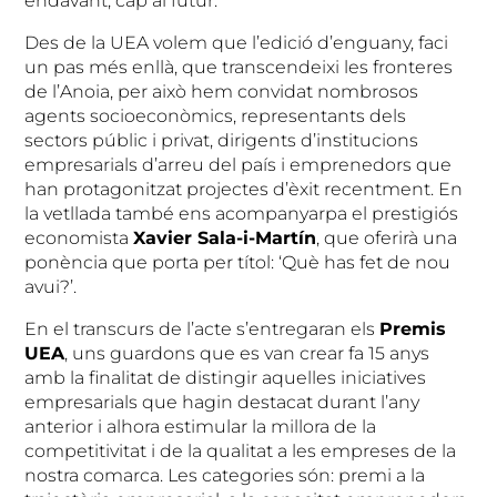
endavant, cap al futur.
Des de la UEA volem que l’edició d’enguany, faci
un pas més enllà, que transcendeixi les fronteres
de l’Anoia, per això hem convidat nombrosos
agents socioeconòmics, representants dels
sectors públic i privat, dirigents d’institucions
empresarials d’arreu del país i emprenedors que
han protagonitzat projectes d’èxit recentment. En
la vetllada també ens acompanyarpa el prestigiós
economista
Xavier Sala-i-Martín
, que oferirà una
ponència que porta per títol: ‘Què has fet de nou
avui?’.
En el transcurs de l’acte s’entregaran els
Premis
UEA
, uns guardons que es van crear fa 15 anys
amb la finalitat de distingir aquelles iniciatives
empresarials que hagin destacat durant l’any
anterior i alhora estimular la millora de la
competitivitat i de la qualitat a les empreses de la
nostra comarca. Les categories són: premi a la