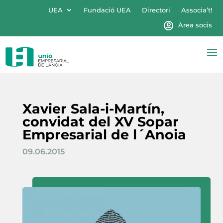
UEA
Fundació UEA
Directori
Associa’t!
Àrea socis
Xavier Sala-i-Martín,
convidat del XV Sopar
Empresarial de l´Anoia
09.06.2015