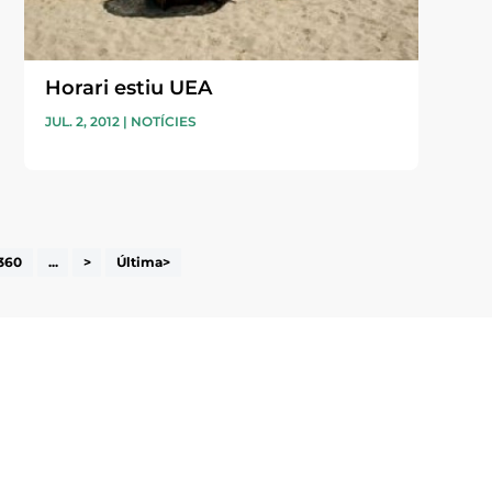
Horari estiu UEA
JUL. 2, 2012
|
NOTÍCIES
360
...
>
Última>
i accepto la poítica de privacitat