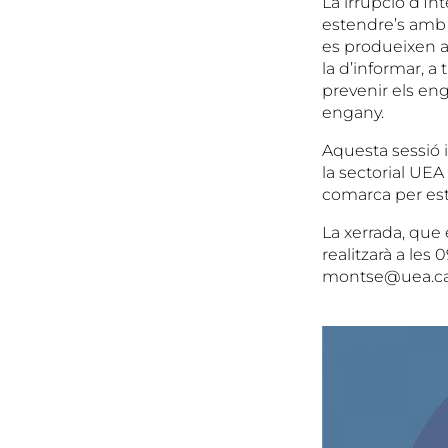
La irrupció d’In
estendre’s amb r
es produeixen a
la d’informar, a
prevenir els eng
engany.
Aquesta sessió 
la sectorial UE
comarca per est
La xerrada, que 
realitzarà a les
montse@uea.cat