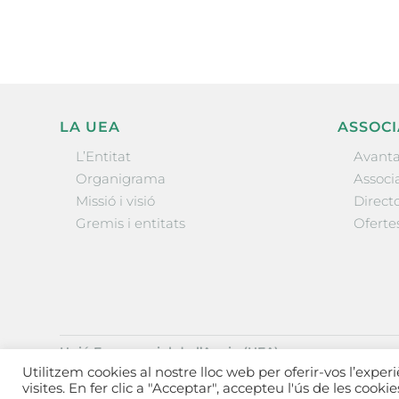
LA UEA
ASSOCI
L’Entitat
Avanta
Organigrama
Associa
Missió i visió
Directo
Gremis i entitats
Oferte
Unió Empresarial de l’Anoia (UEA)
Ctra. de Manresa, 131, 08700 – Igualada
(Barcelona)
Utilitzem cookies al nostre lloc web per oferir-vos l’exper
Tel 93 805 22 92
visites. En fer clic a "Acceptar", accepteu l'ús de les cooki