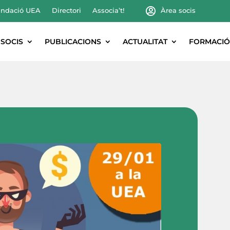
ndació UEA
Directori
Associa’t!
Àrea socis
SOCIS
PUBLICACIONS
ACTUALITAT
FORMACIÓ