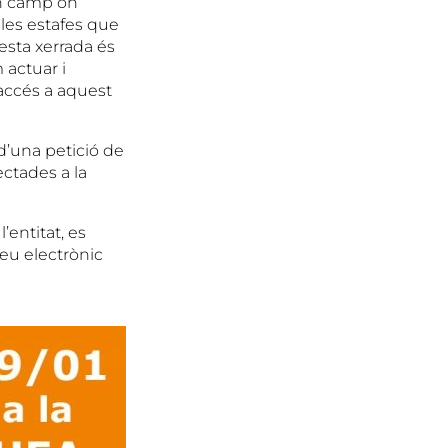
 un camp on
 les estafes que
esta xerrada és
 actuar i
’accés a aquest
d’una petició de
ctades a la
’entitat, es
reu electrònic