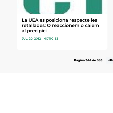
La UEA es posiciona respecte les
retallades: O reaccionem o caiem
al precipici
JUL. 20, 2012
|
NOTÍCIES
Pàgina 344 de 383
<P
Subscriu-te a la UEA Magazi
electrònica periòdica amb i
l’actualitat empresarial de 