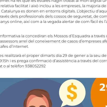
ternet ha fet que les estafes hagin trobat al món digital
elativa facilitat i això inclou a les empreses, la majoria de
 Catalunya es donen en entorns digitals. L’objectiu d’aqu
 través dels professionals dels cossos de seguretat, de com
anys online, així com a la vegada alertar de com fàcil és l
informativa la concediran els Mossos d’Esquadra a través 
A assessors arrel del coneixement de casos d’empreses afe
afes d’Internet.
es realitzarà el proper dimarts dia 29 de gener a la seu de l
 09:15h i es prega confirmació d’assistència a través del cor
 o al telèfon 938052292