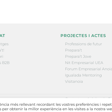
AT
PROJECTES I ACTES
tges
Professions de futur
’t!
Prepara’t
ri
Prepara’t Jove
s B2B
Nit Empresarial UEA
Forum Empresarial Anoi
Igualada Mentoring
Visitanoia
·
·
Contactar
Avís legal
Po
iència més rellevant recordant les vostres preferències i repet
es per obtenir la millor experiència en les visites a la nostra we