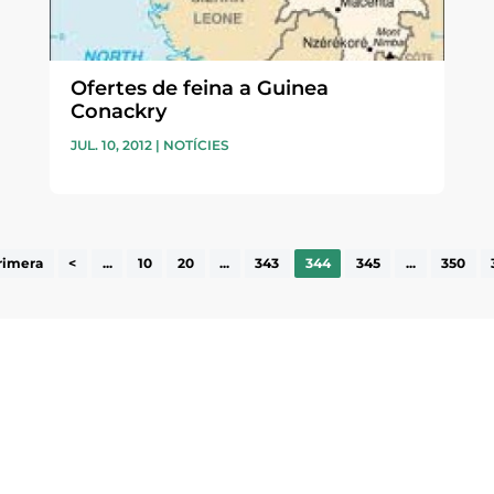
Ofertes de feina a Guinea
Conackry
JUL. 10, 2012
|
NOTÍCIES
rimera
<
...
10
20
...
343
344
345
...
350
ne, publicació
nformació sobre
la comarca.
He llegit 