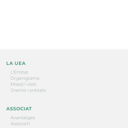
He llegit i accepto la poítica de privacitat
ENVIAR
LA UEA
L’Entitat
Organigrama
Missió i visió
Gremis i entitats
ASSOCIAT
Avantatges
Associa’t!