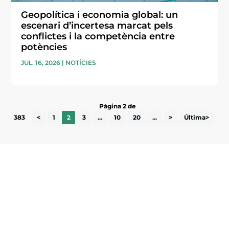
Geopolítica i economia global: un
escenari d’incertesa marcat pels
conflictes i la competència entre
potències
JUL. 16, 2026
|
NOTÍCIES
Pàgina 2 de
383
<
1
2
3
...
10
20
...
>
Última>
Subscriu-te a la UEA Magazine, publicació
electrònica periòdica amb informació sobre
l’actualitat empresarial de la comarca.