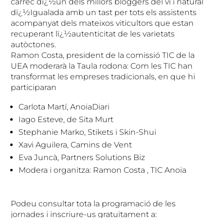
càrrec dï¿½un dels millors bloggers del vi i natural
dï¿½Igualada amb un tast per tots els assistents
acompanyat dels mateixos viticultors que estan
recuperant lï¿½autenticitat de les varietats
autòctones.
Ramon Costa, president de la comissió TIC de la
UEA moderarà la Taula rodona: Com les TIC han
transformat les empreses tradicionals, en que hi
participaran
Carlota Martí, AnoiaDiari
Iago Esteve, de Sita Murt
Stephanie Marko, Stikets i Skin-Shui
Xavi Aguilera, Camins de Vent
Eva Juncà, Partners Solutions Biz
Modera i organitza: Ramon Costa , TIC Anoia
Podeu consultar tota la programació de les
jornades i inscriure-us gratuïtament a: