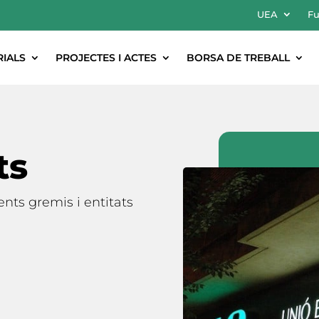
UEA
Fu
RIALS
PROJECTES I ACTES
BORSA DE TREBALL
ts
ts gremis i entitats