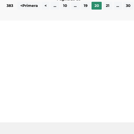
383
<Primera
<
...
10
...
19
20
21
...
30
Subscriu-te a la UEA Magazine, publicació
electrònica periòdica amb informació sobre
l’actualitat empresarial de la comarca.
He llegit i accepto la poítica de privacitat
ENVIAR